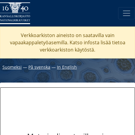
Verkkoarkiston aineisto on saatavilla vain
vapaakappaletyöasemilla. Katso
infosta
lisää tietoa
verkkoarkiston käytöstä.
Suomeksi
―
På svenska
―
In English