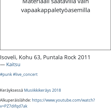
Materiaali saatavilla vain
vapaakappaletyöasemilla
Isoveli, Kohu 63, Puntala Rock 2011
―
Kaitsu
#punk
#live_concert
Keräyksessä
Musiikkikeräys 2018
Alkuperäislähde:
https://www.youtube.com/watch?
v=PZ7difqd7ak