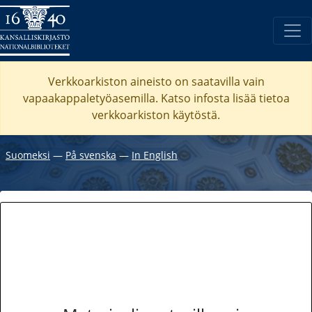
Verkkoarkiston aineisto on saatavilla vain
vapaakappaletyöasemilla. Katso
infosta
lisää tietoa
verkkoarkiston käytöstä.
Suomeksi
―
På svenska
―
In English