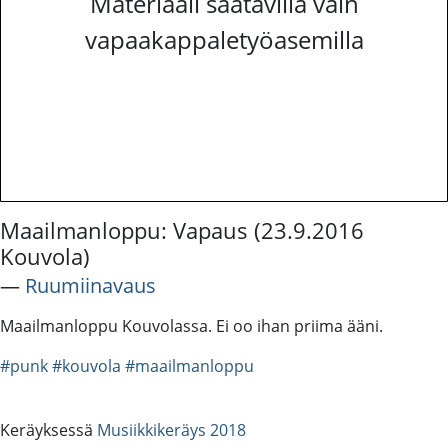
Materiaali saatavilla vain
vapaakappaletyöasemilla
Maailmanloppu: Vapaus (23.9.2016
Kouvola)
―
Ruumiinavaus
Maailmanloppu Kouvolassa. Ei oo ihan priima ääni.
#punk
#kouvola
#maailmanloppu
Keräyksessä
Musiikkikeräys 2018