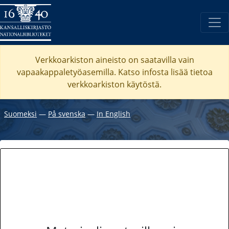
Verkkoarkiston aineisto on saatavilla vain
vapaakappaletyöasemilla. Katso
infosta
lisää tietoa
verkkoarkiston käytöstä.
Suomeksi
―
På svenska
―
In English