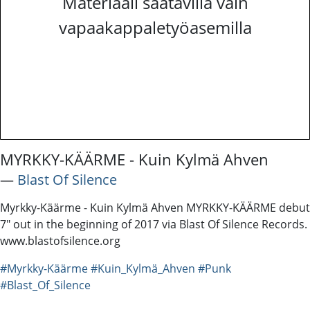
Materiaali saatavilla vain
vapaakappaletyöasemilla
MYRKKY-KÄÄRME - Kuin Kylmä Ahven
―
Blast Of Silence
Myrkky-Käärme - Kuin Kylmä Ahven MYRKKY-KÄÄRME debut
7" out in the beginning of 2017 via Blast Of Silence Records.
www.blastofsilence.org
#Myrkky-Käärme
#Kuin_Kylmä_Ahven
#Punk
#Blast_Of_Silence