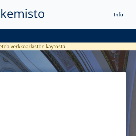
akemisto
Info
ietoa verkkoarkiston käytöstä.