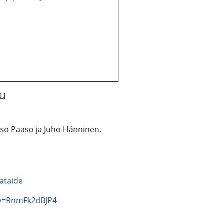
lu
uso Paaso ja Juho Hänninen.
ataide
?v=RnmFk2dBJP4