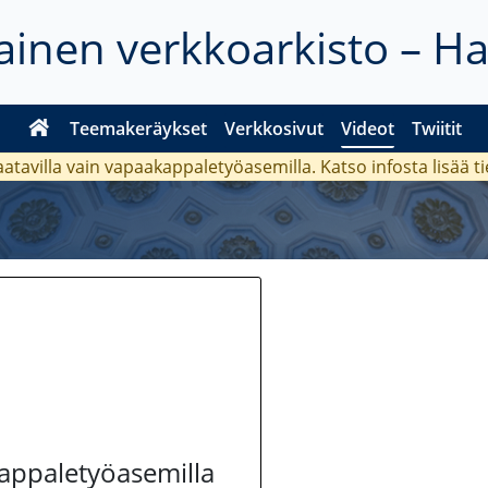
inen verkkoarkisto – H
Teemakeräykset
Verkkosivut
Videot
Twiitit
aatavilla vain vapaakappaletyöasemilla. Katso
infosta
lisää t
kappaletyöasemilla