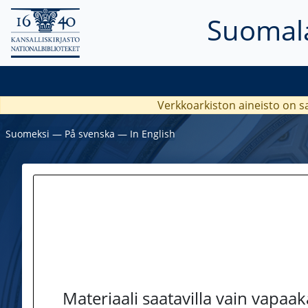
Suomala
Verkkoarkiston aineisto on s
Suomeksi
―
På svenska
―
In English
Materiaali saatavilla vain vapaa