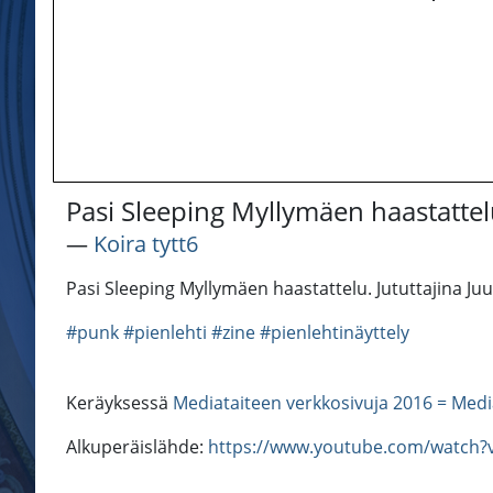
Pasi Sleeping Myllymäen haastatte
―
Koira tytt6
Pasi Sleeping Myllymäen haastattelu. Jututtajina Ju
#punk
#pienlehti
#zine
#pienlehtinäyttely
Keräyksessä
Mediataiteen verkkosivuja 2016 = Medi
Alkuperäislähde:
https://www.youtube.com/watch