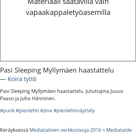
Materiaali saatavilla vain
vapaakappaletyöasemilla
Pasi Sleeping Myllymäen haastattelu
―
Koira tytt6
Pasi Sleeping Myllymäen haastattelu. Jututtajina Juuso
Paaso ja Juho Hänninen.
#punk
#pienlehti
#zine
#pienlehtinäyttely
Keräyksessä
Mediataiteen verkkosivuja 2016 = Mediataide