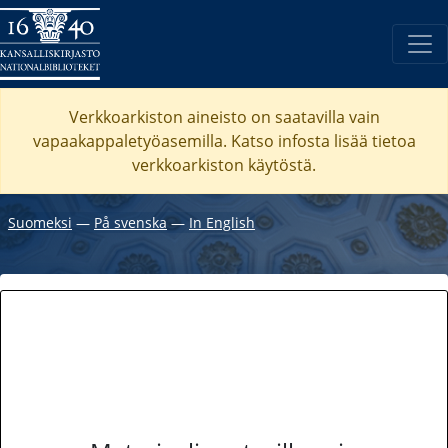
Verkkoarkiston aineisto on saatavilla vain
vapaakappaletyöasemilla. Katso
infosta
lisää tietoa
verkkoarkiston käytöstä.
Suomeksi
―
På svenska
―
In English