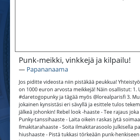
Punk-meikki, vinkkejä ja kilpailu!
―
Papananaama
Jos piditte videosta niin pistäkää peukkua! Yhteist
on 1000 euron arvosta meikkejä! Näin osallistut: 1.
#daretogopunky ja tägää myös @lorealparisfi 3. Mui
jokainen kynsistäsi eri sävyllä ja esittele tulos te
jälkeä johonkin! Rebel look -haaste - Tee rajaus jo
Punky-tanssihaaste - Laita oikein raskas jytä soimaan
Ilmakitarahaaste - Soita ilmakitarasoolo julkisella p
hiushaaste - Pistä tukkasi törkeään punk-henkiseen 