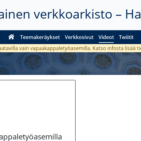
inen verkkoarkisto – H
Teemakeräykset
Verkkosivut
Videot
Twiitit
aatavilla vain vapaakappaletyöasemilla. Katso
infosta
lisää t
kappaletyöasemilla