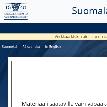
Suomala
Verkkoarkiston aineisto on s
Suomeksi
―
På svenska
―
In English
Materiaali saatavilla vain vapaa