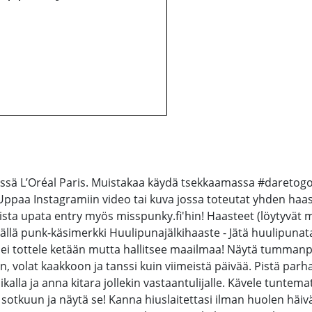
yössä L’Oréal Paris. Muistakaa käydä tsekkaamassa #daretogo
 Uppaa Instagramiin video tai kuva jossa toteutat yhden haas
sta upata entry myös misspunky.fi'hin! Haasteet (löytyvät m
kemällä punk-käsimerkki Huulipunajälkihaaste - Jätä huulipunat
ka ei tottele ketään mutta hallitsee maailmaa! Näytä tumman
, volat kaakkoon ja tanssi kuin viimeistä päivää. Pistä parhaa
aikalla ja anna kitara jollekin vastaantulijalle. Kävele tunte
sotkuun ja näytä se! Kanna hiuslaitettasi ilman huolen häiv