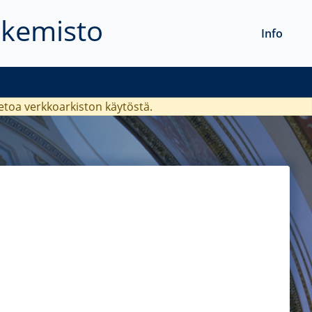
akemisto
Info
ietoa verkkoarkiston käytöstä.