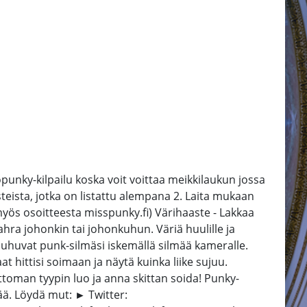
punky-kilpailu koska voit voittaa meikkilaukun jossa
teista, jotka on listattu alempana 2. Laita mukaan
yös osoitteesta misspunky.fi) Värihaaste - Lakkaa
ahra johonkin tai johonkuhun. Väriä huulille ja
puhuvat punk-silmäsi iskemällä silmää kameralle.
t hittisi soimaan ja näytä kuinka liike sujuu.
mattoman tyypin luo ja anna skittan soida! Punky-
ää. Löydä mut: ► Twitter: