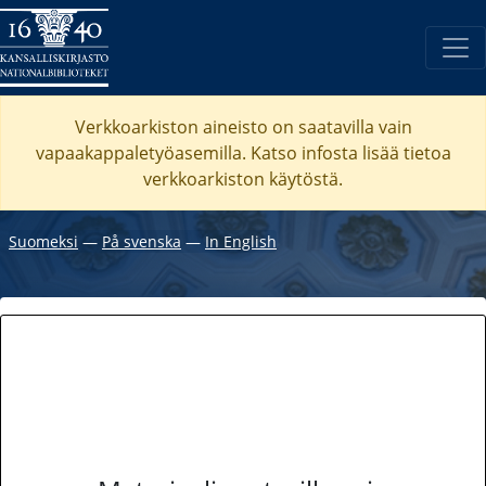
Verkkoarkiston aineisto on saatavilla vain
vapaakappaletyöasemilla. Katso
infosta
lisää tietoa
verkkoarkiston käytöstä.
Suomeksi
―
På svenska
―
In English