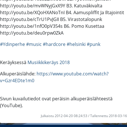
http://youtu.be/mvWNyjGxX9Y B3. Katuväkivalta
http://youtu.be/XQoHXANoTnI B4. Aamuspliffit Ja Iltajointit
http://youtu.be/cTrU1PvJGII B5. Virastotalopunk
http://youtu.be/1nfO0pV354s B6. Pomo Kusettaa
http://youtu.be/deu0rpw0ZkA
#Ydinperhe
#music
#hardcore
#helsinki
#punk
Keräyksessä
Musiikkikeräys 2018
Alkuperäislähde:
https://www.youtube.com/watch?
v=Gzr4EDte1m0
Sivun kuvailutiedot ovat peräisin alkuperäislähteestä
(YouTube).
Julkaistu 2012-04-20 08:24:53 / Tallennettu 2018-03-16