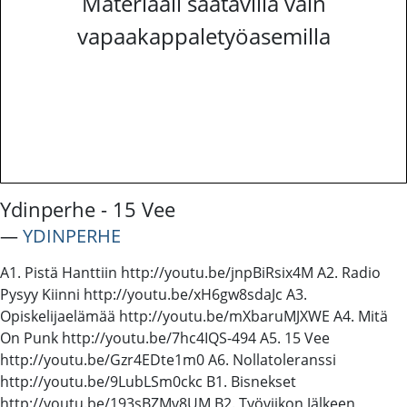
Materiaali saatavilla vain
vapaakappaletyöasemilla
Ydinperhe - 15 Vee
―
YDINPERHE
A1. Pistä Hanttiin http://youtu.be/jnpBiRsix4M A2. Radio
Pysyy Kiinni http://youtu.be/xH6gw8sdaJc A3.
Opiskelijaelämää http://youtu.be/mXbaruMJXWE A4. Mitä
On Punk http://youtu.be/7hc4IQS-494 A5. 15 Vee
http://youtu.be/Gzr4EDte1m0 A6. Nollatoleranssi
http://youtu.be/9LubLSm0ckc B1. Bisnekset
http://youtu.be/193sBZMv8UM B2. Työviikon Jälkeen