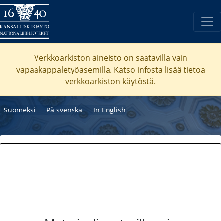
Verkkoarkiston aineisto on saatavilla vain
vapaakappaletyöasemilla. Katso
infosta
lisää tietoa
verkkoarkiston käytöstä.
Suomeksi
―
På svenska
―
In English