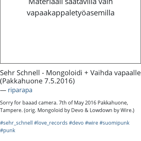
Materiaali saatavilla vain
vapaakappaletyöasemilla
Sehr Schnell - Mongoloidi + Vaihda vapaalle
(Pakkahuone 7.5.2016)
―
riparapa
Sorry for baaad camera. 7th of May 2016 Pakkahuone,
Tampere. (orig. Mongoloid by Devo & Lowdown by Wire.)
#sehr_schnell
#love_records
#devo
#wire
#suomipunk
#punk