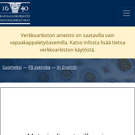
Verkkoarkiston aineisto on saatavilla vain
vapaakappaletyöasemilla. Katso
infosta
lisää tietoa
verkkoarkiston käytöstä.
Suomeksi
―
På svenska
―
In English