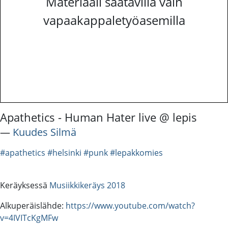
Materiaali saatavilla vain
vapaakappaletyöasemilla
Apathetics - Human Hater live @ lepis
―
Kuudes Silmä
#apathetics
#helsinki
#punk
#lepakkomies
Keräyksessä
Musiikkikeräys 2018
Alkuperäislähde:
https://www.youtube.com/watch?
v=4IVITcKgMFw