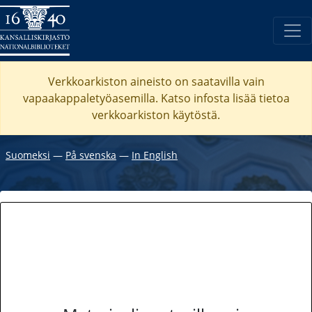
Verkkoarkiston aineisto on saatavilla vain
vapaakappaletyöasemilla. Katso
infosta
lisää tietoa
verkkoarkiston käytöstä.
Suomeksi
―
På svenska
―
In English