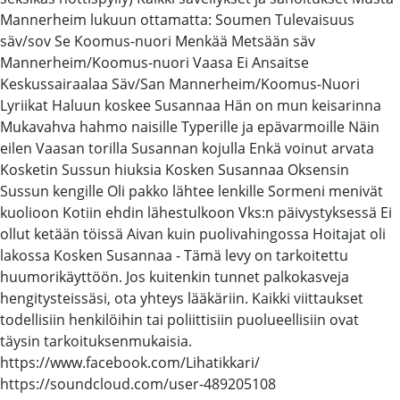
Mannerheim lukuun ottamatta: Soumen Tulevaisuus
säv/sov Se Koomus-nuori Menkää Metsään säv
Mannerheim/Koomus-nuori Vaasa Ei Ansaitse
Keskussairaalaa Säv/San Mannerheim/Koomus-Nuori
Lyriikat Haluun koskee Susannaa Hän on mun keisarinna
Mukavahva hahmo naisille Typerille ja epävarmoille Näin
eilen Vaasan torilla Susannan kojulla Enkä voinut arvata
Kosketin Sussun hiuksia Kosken Susannaa Oksensin
Sussun kengille Oli pakko lähtee lenkille Sormeni menivät
kuolioon Kotiin ehdin lähestulkoon Vks:n päivystyksessä Ei
ollut ketään töissä Aivan kuin puolivahingossa Hoitajat oli
lakossa Kosken Susannaa - Tämä levy on tarkoitettu
huumorikäyttöön. Jos kuitenkin tunnet palkokasveja
hengitysteissäsi, ota yhteys lääkäriin. Kaikki viittaukset
todellisiin henkilöihin tai poliittisiin puolueellisiin ovat
täysin tarkoituksenmukaisia.
https://www.facebook.com/Lihatikkari/
https://soundcloud.com/user-489205108