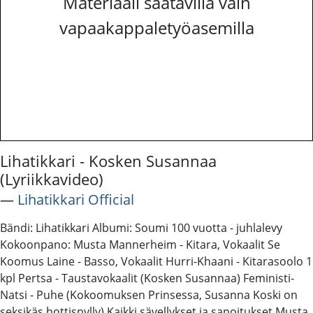
Materiaali saatavilla vain
vapaakappaletyöasemilla
Lihatikkari - Kosken Susannaa
(Lyriikkavideo)
―
Lihatikkari Official
Bändi: Lihatikkari Albumi: Soumi 100 vuotta - juhlalevy
Kokoonpano: Musta Mannerheim - Kitara, Vokaalit Se
Koomus Laine - Basso, Vokaalit Hurri-Khaani - Kitarasoolo 1
kpl Pertsa - Taustavokaalit (Kosken Susannaa) Feministi-
Natsi - Puhe (Kokoomuksen Prinsessa, Susanna Koski on
seksikäs hottispylly) Kaikki sävellykset ja sanoitukset Musta