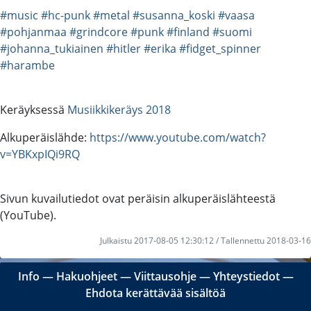
#music
#hc-punk
#metal
#susanna_koski
#vaasa
#pohjanmaa
#grindcore
#punk
#finland
#suomi
#johanna_tukiainen
#hitler
#erika
#fidget_spinner
#harambe
Keräyksessä
Musiikkikeräys 2018
Alkuperäislähde:
https://www.youtube.com/watch?
v=YBKxpIQi9RQ
Sivun kuvailutiedot ovat peräisin alkuperäislähteestä
(YouTube).
Julkaistu 2017-08-05 12:30:12 / Tallennettu 2018-03-16
Info
―
Hakuohjeet
―
Viittausohje
―
Yhteystiedot
―
Ehdota kerättävää sisältöä