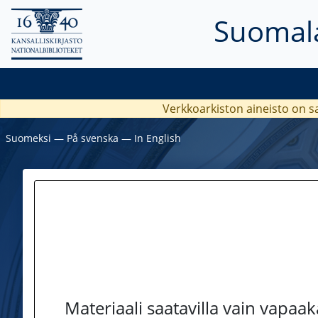
Suomala
Verkkoarkiston aineisto on s
Suomeksi
―
På svenska
―
In English
Materiaali saatavilla vain vapaa