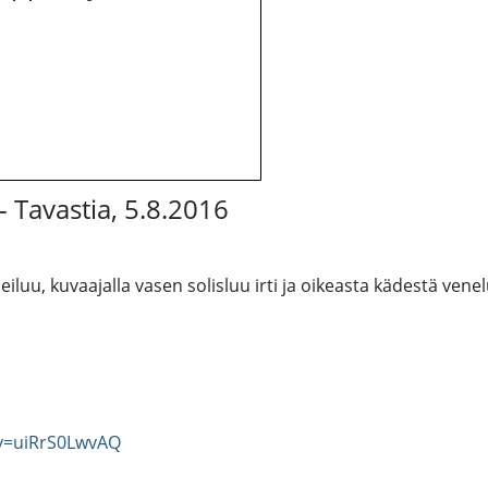
 Tavastia, 5.8.2016
iluu, kuvaajalla vasen solisluu irti ja oikeasta kädestä venelu
v=uiRrS0LwvAQ