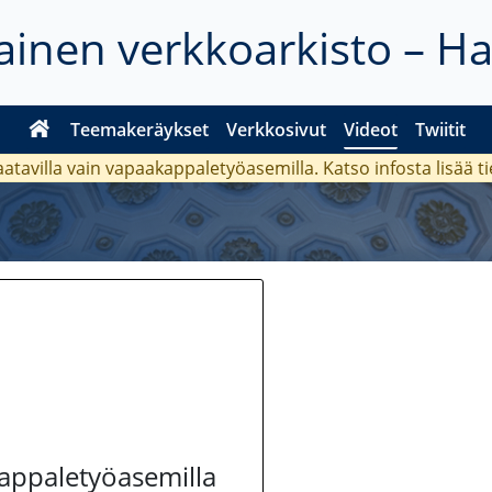
inen verkkoarkisto – H
Teemakeräykset
Verkkosivut
Videot
Twiitit
aatavilla vain vapaakappaletyöasemilla. Katso
infosta
lisää t
kappaletyöasemilla