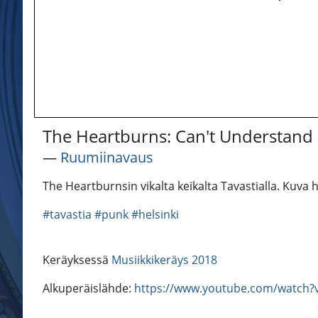
The Heartburns: Can't Understand -
―
Ruumiinavaus
The Heartburnsin vikalta keikalta Tavastialla. Kuva he
#tavastia
#punk
#helsinki
Keräyksessä
Musiikkikeräys 2018
Alkuperäislähde:
https://www.youtube.com/watch?