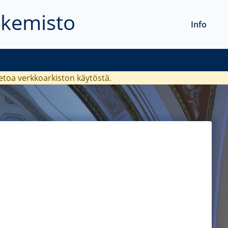
akemisto
Info
ietoa verkkoarkiston käytöstä.