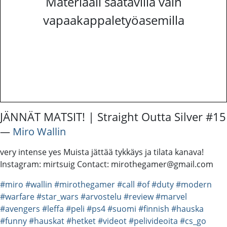
Materiaali saatavilla vain
vapaakappaletyöasemilla
JÄNNÄT MATSIT! | Straight Outta Silver #15
―
Miro Wallin
very intense yes Muista jättää tykkäys ja tilata kanava!
Instagram: mirtsuig Contact: mirothegamer@gmail.com
#miro
#wallin
#mirothegamer
#call
#of
#duty
#modern
#warfare
#star_wars
#arvostelu
#review
#marvel
#avengers
#leffa
#peli
#ps4
#suomi
#finnish
#hauska
#funny
#hauskat
#hetket
#videot
#pelivideoita
#cs_go