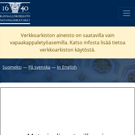
Verkkoarkiston aineisto on saatavilla vain
vapaakappaletyöasemilla. Katso
infosta
lisää tietoa
verkkoarkiston käytöstä.
Suomeksi
―
På svenska
―
In English