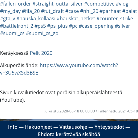
#fallen_order
#straight_outta_silver
#competitive
#vlog
#my_day
#fifa_20
#fut_draft
#case
#nhl_20
#parhaat
#palat
#gta_v
#hauska_kollaasi
#hauskat_hetket
#counter_strike
#battlefront_2
#ps5
#ps_plus
#pc
#case_opening
#silver
#suomi_cs
#suomi_cs_go
Keräyksessä
Pelit 2020
Alkuperäislähde:
https://www.youtube.com/watch?
v=3U5wXSd3BSE
Sivun kuvailutiedot ovat peräisin alkuperäislähteestä
(YouTube).
Julkaistu 2020-08-18 00:00:00 / Tallennettu 2021-05-18
Info
―
Hakuohjeet
―
Viittausohje
―
Yhteystiedot
―
Ehdota kerättävää sisältöä