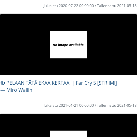
Julkaistu 2020-07-22 00:00:00 / Tallennettu 2021-05-18
🔴 PELAAN TÄTÄ EKAA KERTAA! | Far Cry 5 [STRIIMI]
― Miro Wallin
Julkaistu 2021-01-21 00:00:00 / Tallennettu 2021-05-18