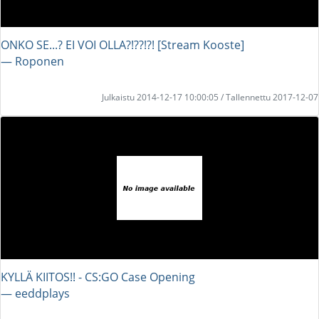
ONKO SE...? EI VOI OLLA?!??!?! [Stream Kooste]
― Roponen
Julkaistu 2014-12-17 10:00:05 / Tallennettu 2017-12-07
KYLLÄ KIITOS!! - CS:GO Case Opening
― eeddplays