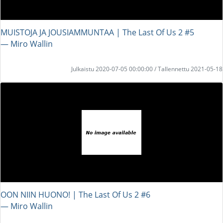
MUISTOJA JA JOUSIAMMUNTAA | The Last Of Us 2 #5
― Miro Wallin
Julkaistu 2020-07-05 00:00:00 / Tallennettu 2021-05-18
OON NIIN HUONO! | The Last Of Us 2 #6
― Miro Wallin