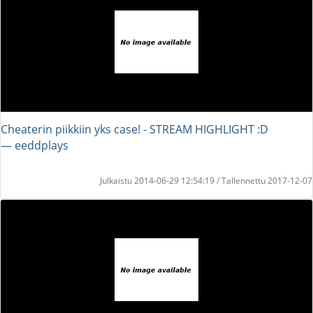
Cheaterin piikkiin yks case! - STREAM HIGHLIGHT :D
― eeddplays
Julkaistu 2014-06-29 12:54:19 / Tallennettu 2017-12-07