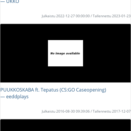
― UKKO
Julkaistu 2022-12-27 00:00:00 / Tallennettu 2023-01-23
PUUKKOSKABA ft. Tepatus (CS:GO Caseopening)
― eeddplays
Julkaistu 2016-08-30 09:39:06 / Tallennettu 2017-12-07