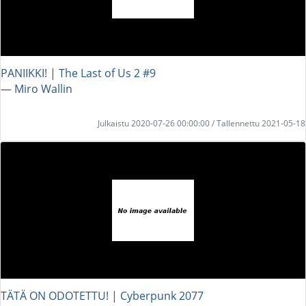
PANIIKKI! | The Last of Us 2 #9
― Miro Wallin
Julkaistu 2020-07-26 00:00:00 / Tallennettu 2021-05-18
TÄTÄ ON ODOTETTU! | Cyberpunk 2077