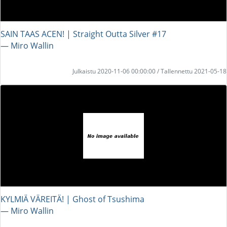
SAIN TAAS ACEN! | Straight Outta Silver #17
― Miro Wallin
Julkaistu 2020-11-06 00:00:00 / Tallennettu 2021-05-18
KYLMIÄ VÄREITÄ! | Ghost of Tsushima
― Miro Wallin