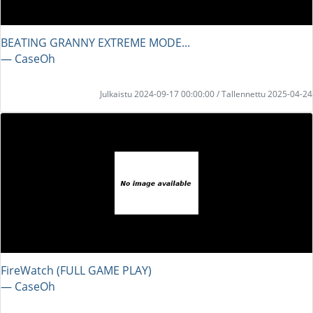
BEATING GRANNY EXTREME MODE...
― CaseOh
Julkaistu 2024-09-17 00:00:00 / Tallennettu 2025-04-24
FireWatch (FULL GAME PLAY)
― CaseOh