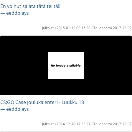
En voinut salata tätä teiltä!!
― eeddplays
Julkaistu 2015-01-13 09:15:28 / Tallennettu 2017-12-07
CS:GO Case joulukalenteri - Luukku 18
― eeddplays
Julkaistu 2014-12-18 17:23:27 / Tallennettu 2017-12-07