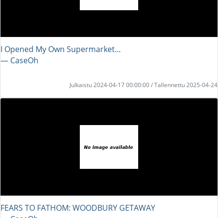
I Opened My Own Supermarket...
― CaseOh
Julkaistu 2024-04-17 00:00:00 / Tallennettu 2025-04-24
FEARS TO FATHOM: WOODBURY GETAWAY