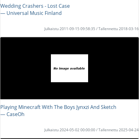
Wedding Crashers - Lost Case
― Universal Music Finland
Julkaistu 2011-09-15 09:58:35 / Tallennettu 2018-03-16
Playing Minecraft With The Boys Jynxzi And Sketch
― CaseOh
Julkaistu 2024-05-02 00:00:00 / Tallennettu 2025-04-24