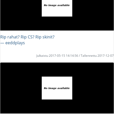
Rip rahat? Rip CS? Rip skinit?
― eeddplays
Julkaistu 2017-05-15 14:14:56 / Tallennettu 2017-12-07