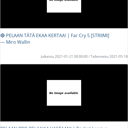
🔴 PELAAN TÄTÄ EKAA KERTAA! | Far Cry 5 [STRIIMI]
― Miro Wallin
Julkaistu 2021-01-21 00:00:00 / Tallennettu 2021-05-18