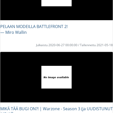
PELAAN MODEILLA BATTLEFRONT 2!
― Miro Wallin
Julkaistu 2020-06-27 00:00:00 / Tallennettu 2021-05-18
MIKÄ TÄÄ BUGI ON?! | Warzone - Season 3 (ja UUDISTUNUT