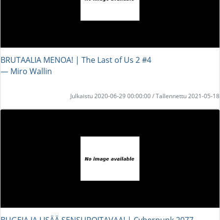
BRUTAALIA MENOA! | The Last of Us 2 #4
― Miro Wallin
Julkaistu 2020-06-29 00:00:00 / Tallennettu 2021-05-18
BUGEJA JA LISÄÄ SENSUROITAVAA! | Cyberpunk 2077