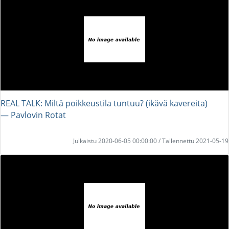
REAL TALK: Miltä poikkeustila tuntuu? (ikävä kavereita)
― Pavlovin Rotat
Julkaistu 2020-06-05 00:00:00 / Tallennettu 2021-05-19