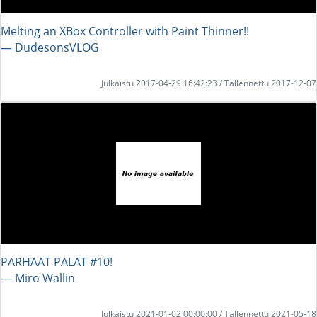
Melting an XBox Controller with Paint Thinner!!
― DudesonsVLOG
Julkaistu 2017-04-29 16:42:23 / Tallennettu 2017-12-07
PARHAAT PALAT #10!
― Miro Wallin
Julkaistu 2021-01-02 00:00:00 / Tallennettu 2021-05-18