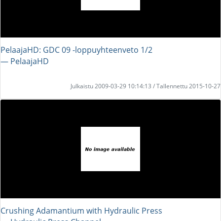
PelaajaHD: GDC 09 -loppuyhteenveto 1/2
― PelaajaHD
Julkaistu 2009-03-29 10:14:13 / Tallennettu 2015-10-27
Crushing Adamantium with Hydraulic Press