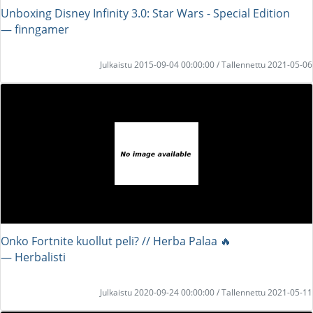
Unboxing Disney Infinity 3.0: Star Wars - Special Edition
― finngamer
Julkaistu 2015-09-04 00:00:00 / Tallennettu 2021-05-06
Onko Fortnite kuollut peli? // Herba Palaa 🔥
― Herbalisti
Julkaistu 2020-09-24 00:00:00 / Tallennettu 2021-05-11