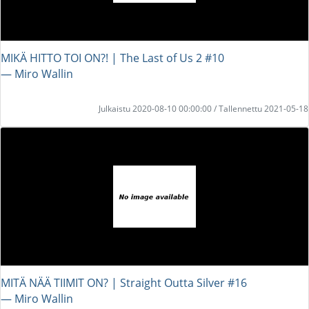
MIKÄ HITTO TOI ON?! | The Last of Us 2 #10
― Miro Wallin
Julkaistu 2020-08-10 00:00:00 / Tallennettu 2021-05-18
MITÄ NÄÄ TIIMIT ON? | Straight Outta Silver #16
― Miro Wallin