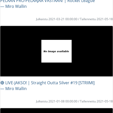
PELAAN PRO-PELAAJAA VASTAAN! | Rocket League
― Miro Wallin
Julkaistu 2021-03-21 00:00:00 / Tallennettu 2021-05-18
🔴 LIVE-JAKSO! | Straight Outta Silver #19 [STRIIMI]
― Miro Wallin
Julkaistu 2021-01-08 00:00:00 / Tallennettu 2021-05-18