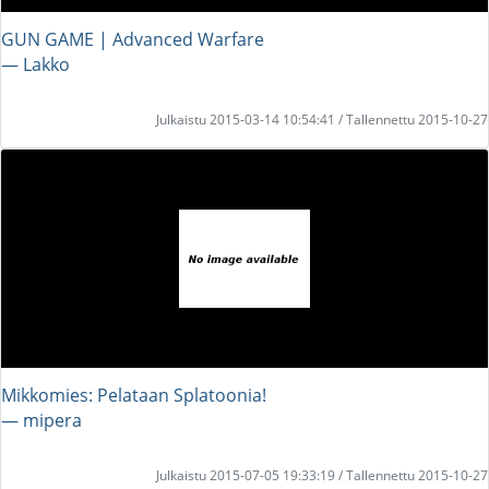
GUN GAME | Advanced Warfare
― Lakko
Julkaistu 2015-03-14 10:54:41 / Tallennettu 2015-10-27
Mikkomies: Pelataan Splatoonia!
― mipera
Julkaistu 2015-07-05 19:33:19 / Tallennettu 2015-10-27