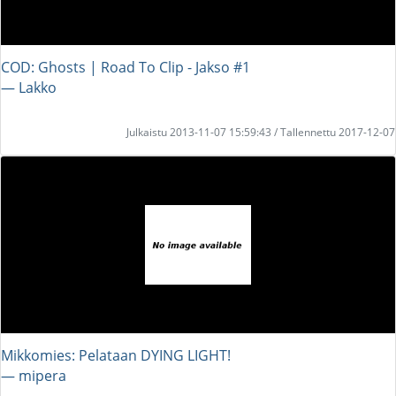
COD: Ghosts | Road To Clip - Jakso #1
― Lakko
Julkaistu 2013-11-07 15:59:43 / Tallennettu 2017-12-07
Mikkomies: Pelataan DYING LIGHT!
― mipera