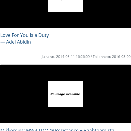
Love For You Is a Duty
― Adel Abidin
Julkaistu 2014-08-11 16:26:09 / Tallennettu 2016-03-09
Mikkomies: MW3 TDM @ Resistance + Vaahtoamista