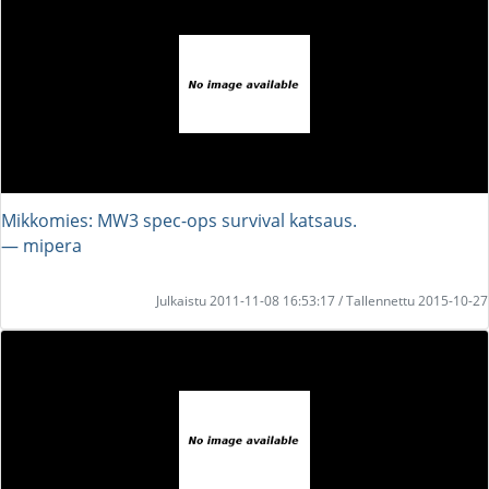
Mikkomies: MW3 spec-ops survival katsaus.
― mipera
Julkaistu 2011-11-08 16:53:17 / Tallennettu 2015-10-27