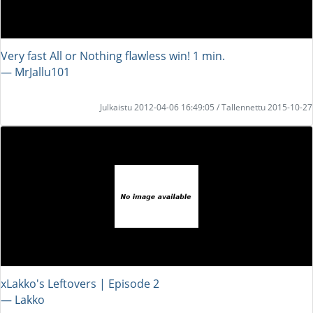
Very fast All or Nothing flawless win! 1 min.
― MrJallu101
Julkaistu 2012-04-06 16:49:05 / Tallennettu 2015-10-27
xLakko's Leftovers | Episode 2
― Lakko