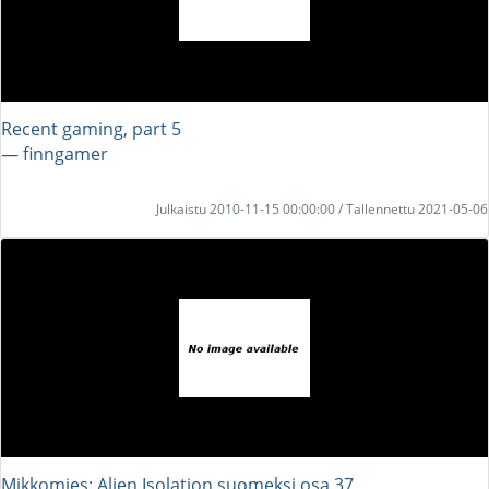
Recent gaming, part 5
― finngamer
Julkaistu 2010-11-15 00:00:00 / Tallennettu 2021-05-06
Mikkomies: Alien Isolation suomeksi osa 37