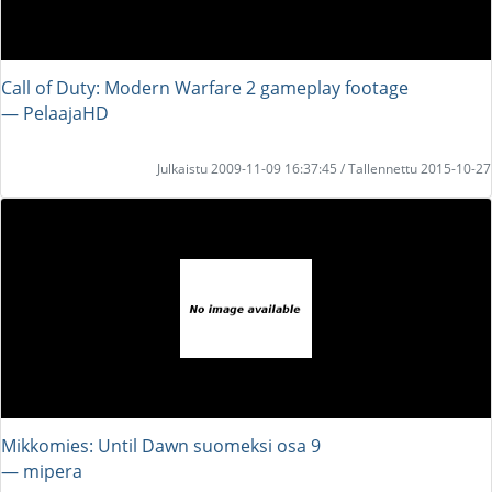
Call of Duty: Modern Warfare 2 gameplay footage
― PelaajaHD
Julkaistu 2009-11-09 16:37:45 / Tallennettu 2015-10-27
Mikkomies: Until Dawn suomeksi osa 9
― mipera