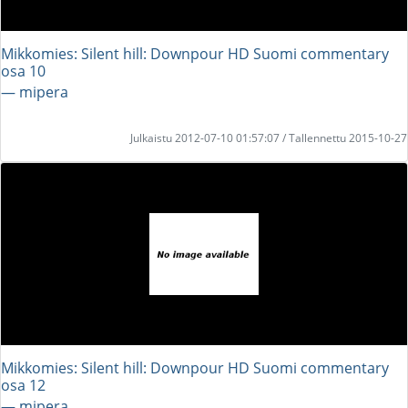
Mikkomies: Silent hill: Downpour HD Suomi commentary
osa 10
― mipera
Julkaistu 2012-07-10 01:57:07 / Tallennettu 2015-10-27
Mikkomies: Silent hill: Downpour HD Suomi commentary
osa 12
― mipera