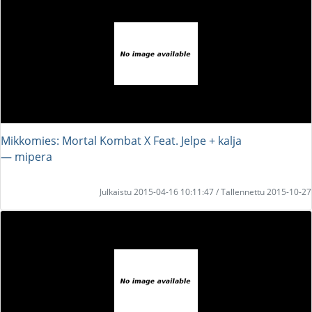
Mikkomies: Mortal Kombat X Feat. Jelpe + kalja
― mipera
Julkaistu 2015-04-16 10:11:47 / Tallennettu 2015-10-27