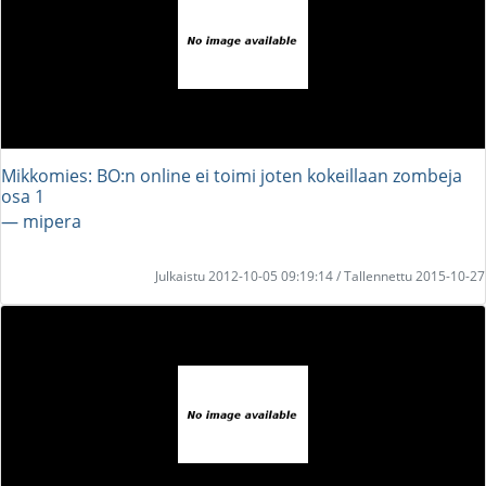
Mikkomies: BO:n online ei toimi joten kokeillaan zombeja
osa 1
― mipera
Julkaistu 2012-10-05 09:19:14 / Tallennettu 2015-10-27