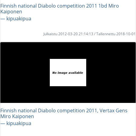
Finnish national Diabolo competition 2011 1bd Miro
Kaiponen
― kipuakipua
Julkaistu 2012-03-20 21:14:13 / Tallennettu 2018-10-01
Finnish national Diabolo competition 2011, Vertax Gens
Miro Kaiponen
― kipuakipua