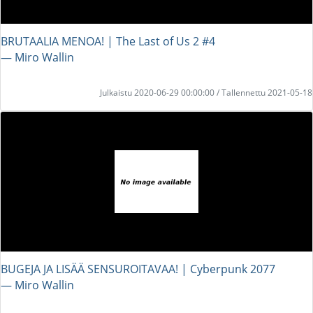
BRUTAALIA MENOA! | The Last of Us 2 #4
― Miro Wallin
Julkaistu 2020-06-29 00:00:00 / Tallennettu 2021-05-18
BUGEJA JA LISÄÄ SENSUROITAVAA! | Cyberpunk 2077
― Miro Wallin