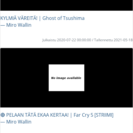
KYLMIÄ VÄREITÄ! | Ghost of Tsushima
― Miro Wallin
Julkaistu 2020-07-22 00:00:00 / Tallennettu 2021-05-18
🔴 PELAAN TÄTÄ EKAA KERTAA! | Far Cry 5 [STRIIMI]
― Miro Wallin