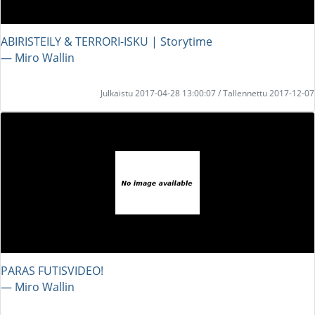
ABIRISTEILY & TERRORI-ISKU | Storytime
― Miro Wallin
Julkaistu 2017-04-28 13:00:07 / Tallennettu 2017-12-07
PARAS FUTISVIDEO!
― Miro Wallin