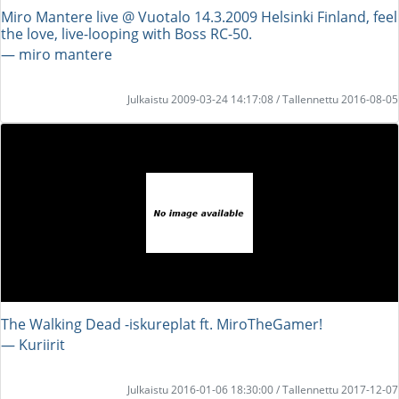
Miro Mantere live @ Vuotalo 14.3.2009 Helsinki Finland, feel
the love, live-looping with Boss RC-50.
― miro mantere
Julkaistu 2009-03-24 14:17:08 / Tallennettu 2016-08-05
The Walking Dead -iskureplat ft. MiroTheGamer!
― Kuriirit
Julkaistu 2016-01-06 18:30:00 / Tallennettu 2017-12-07