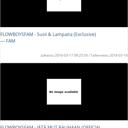
FLOWBOYSFAM - Susii & Lampaita (Exclusive)
― FAM
Julkaistu 2016-03-17 08:25:59 / Tallennettu 2018-03-16
FLOWBOYSFAM - JÄTÄ MUT RAUHAAN (OFFICIAL