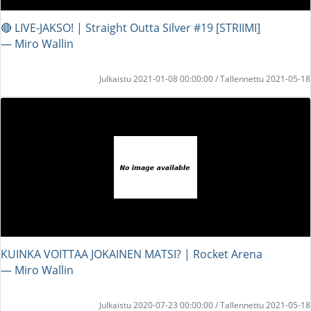
🔴 LIVE-JAKSO! | Straight Outta Silver #19 [STRIIMI]
― Miro Wallin
Julkaistu 2021-01-08 00:00:00 / Tallennettu 2021-05-18
KUINKA VOITTAA JOKAINEN MATSI? | Rocket Arena
― Miro Wallin
Julkaistu 2020-07-23 00:00:00 / Tallennettu 2021-05-18