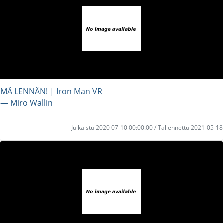
MÄ LENNÄN! | Iron Man VR
― Miro Wallin
Julkaistu 2020-07-10 00:00:00 / Tallennettu 2021-05-18