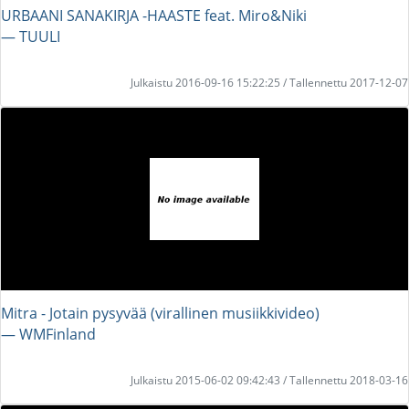
URBAANI SANAKIRJA -HAASTE feat. Miro&Niki
― TUULI
Julkaistu 2016-09-16 15:22:25 / Tallennettu 2017-12-07
Mitra - Jotain pysyvää (virallinen musiikkivideo)
― WMFinland
Julkaistu 2015-06-02 09:42:43 / Tallennettu 2018-03-16