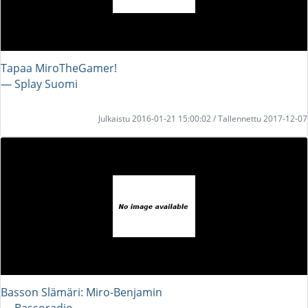
Tapaa MiroTheGamer!
― Splay Suomi
Julkaistu 2016-01-21 15:00:02 / Tallennettu 2017-12-07
Basson Slämäri: Miro-Benjamin
― Bassoradio