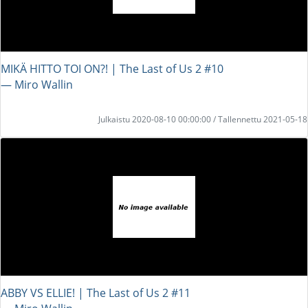
MIKÄ HITTO TOI ON?! | The Last of Us 2 #10
― Miro Wallin
Julkaistu 2020-08-10 00:00:00 / Tallennettu 2021-05-18
ABBY VS ELLIE! | The Last of Us 2 #11