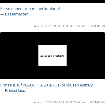
Katso ennen, kun menet kouluun!
― Bassemaster
Julkaistu 2020-09-24 00:00:00 / Tallennettu 2021-05-19
Prinssi Jusuf PELAA: FIFA 20 ja FUT-joukkueen esittely!
― Prinssi Jusuf
Julkaistu 2020-03-09 00:00:00 / Tallennettu 2021-05-24