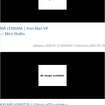
MÄ LENNÄN! | Iron Man VR
― Miro Wallin
Julkaistu 2020-07-10 00:00:00 / Tallennettu 2021-05-18
KYLMIÄ VÄREITÄ! | Ghost of Tsushima