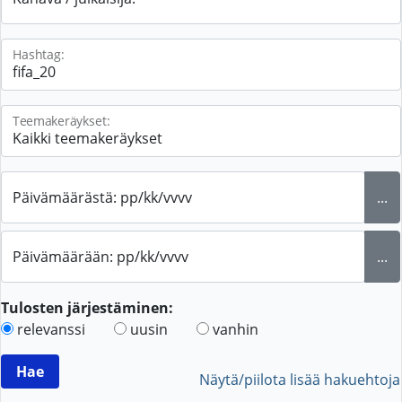
Hashtag:
Teemakeräykset:
Päivämäärästä: pp/kk/vvvv
...
Päivämäärään: pp/kk/vvvv
...
Tulosten järjestäminen:
relevanssi
uusin
vanhin
Näytä/piilota lisää hakuehtoja