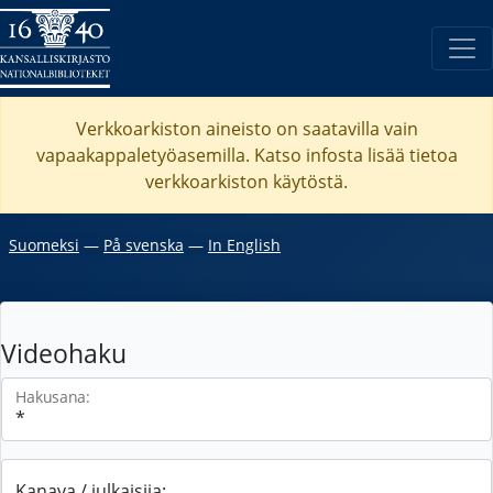
Verkkoarkiston aineisto on saatavilla vain
vapaakappaletyöasemilla. Katso
infosta
lisää tietoa
verkkoarkiston käytöstä.
Suomeksi
―
På svenska
―
In English
Videohaku
Hakusana:
Kanava / julkaisija: