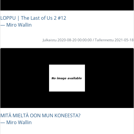
LOPPU | The Last of Us 2 #12
― Miro Wallin
Julkaistu 2020-08-20 00:00:00 / Tallennettu 2021-05-18
MITÄ MIELTÄ OON MUN KONEESTA?
― Miro Wallin