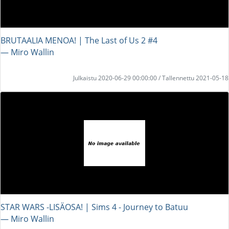
BRUTAALIA MENOA! | The Last of Us 2 #4
― Miro Wallin
Julkaistu 2020-06-29 00:00:00 / Tallennettu 2021-05-18
STAR WARS -LISÄOSA! | Sims 4 - Journey to Batuu
― Miro Wallin