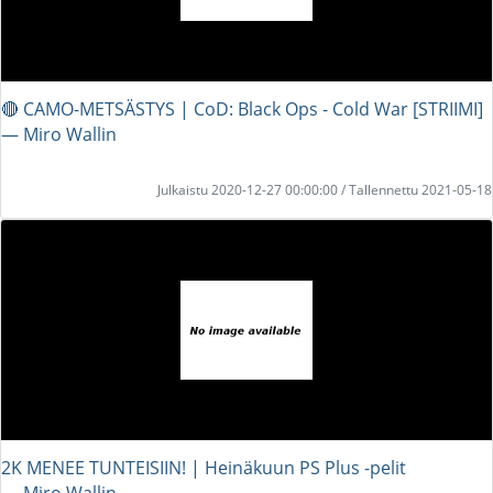
🔴 CAMO-METSÄSTYS | CoD: Black Ops - Cold War [STRIIMI]
― Miro Wallin
Julkaistu 2020-12-27 00:00:00 / Tallennettu 2021-05-18
2K MENEE TUNTEISIIN! | Heinäkuun PS Plus -pelit
― Miro Wallin