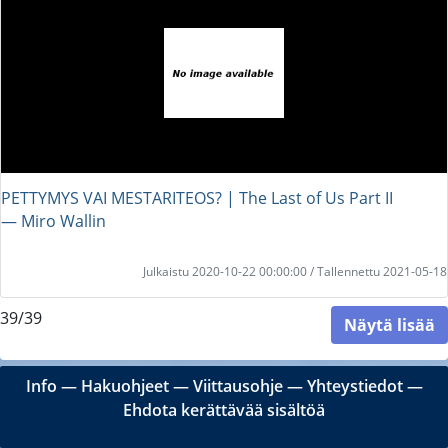
PETTYMYS VAI MESTARITEOS? | The Last of Us Part II
― Miro Wallin
Julkaistu 2020-10-22 00:00:00 / Tallennettu 2021-05-18
39/39
Näytä lisää
Info
―
Hakuohjeet
―
Viittausohje
―
Yhteystiedot
―
Ehdota kerättävää sisältöä