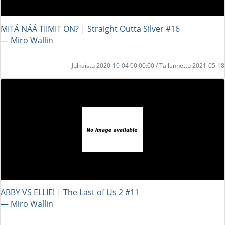
MITÄ NÄÄ TIIMIT ON? | Straight Outta Silver #16
― Miro Wallin
Julkaistu 2020-10-04 00:00:00 / Tallennettu 2021-05-18
ABBY VS ELLIE! | The Last of Us 2 #11
― Miro Wallin