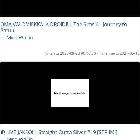
OMA VALOMIEKKA JA DROIDI! | The Sims 4 - Journey to
Batuu
― Miro Wallin
Julkaistu 2020-09-23 00:00:00 / Tallennettu 2021-05-18
🔴 LIVE-JAKSO! | Straight Outta Silver #19 [STRIIMI]
― Miro Wallin