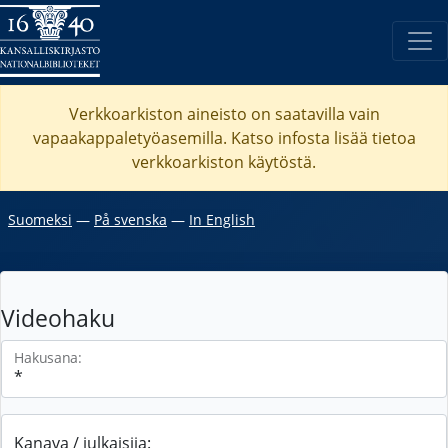
Verkkoarkiston aineisto on saatavilla vain
vapaakappaletyöasemilla. Katso
infosta
lisää tietoa
verkkoarkiston käytöstä.
Suomeksi
―
På svenska
―
In English
Videohaku
Hakusana:
Kanava / julkaisija: