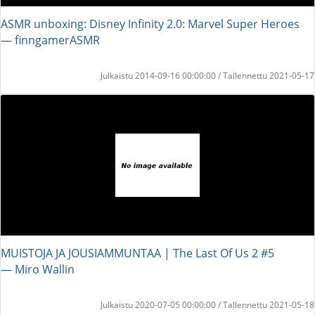
ASMR unboxing: Disney Infinity 2.0: Marvel Super Heroes
― finngamerASMR
Julkaistu 2014-09-16 00:00:00 / Tallennettu 2021-05-17
MUISTOJA JA JOUSIAMMUNTAA | The Last Of Us 2 #5
― Miro Wallin
Julkaistu 2020-07-05 00:00:00 / Tallennettu 2021-05-18