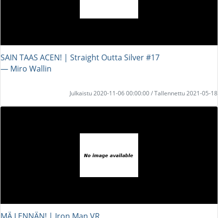
SAIN TAAS ACEN! | Straight Outta Silver #17
― Miro Wallin
Julkaistu 2020-11-06 00:00:00 / Tallennettu 2021-05-18
MÄ LENNÄN! | Iron Man VR