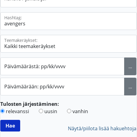
Hashtag:
Teemakeräykset:
Päivämäärästä: pp/kk/vvvv
...
Päivämäärään: pp/kk/vvvv
...
Tulosten järjestäminen:
relevanssi
uusin
vanhin
Näytä/piilota lisää hakuehtoja