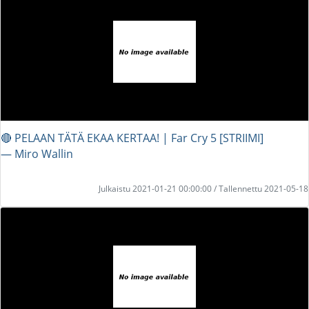
🔴 PELAAN TÄTÄ EKAA KERTAA! | Far Cry 5 [STRIIMI]
― Miro Wallin
Julkaistu 2021-01-21 00:00:00 / Tallennettu 2021-05-18