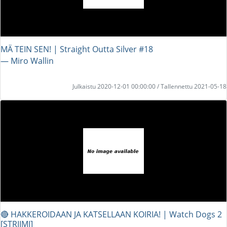
MÄ TEIN SEN! | Straight Outta Silver #18
― Miro Wallin
Julkaistu 2020-12-01 00:00:00 / Tallennettu 2021-05-18
🔴 HAKKEROIDAAN JA KATSELLAAN KOIRIA! | Watch Dogs 2
[STRIIMI]