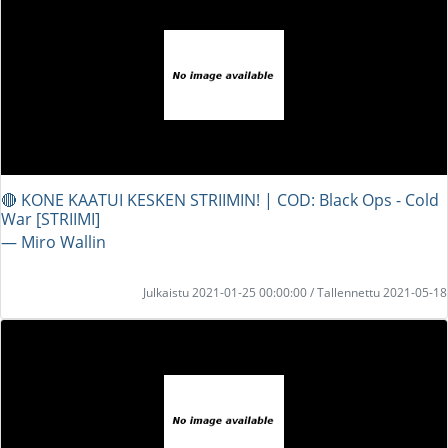
🔴 KONE KAATUI KESKEN STRIIMIN! | COD: Black Ops - Cold
War [STRIIMI]
― Miro Wallin
Julkaistu 2021-01-25 00:00:00 / Tallennettu 2021-05-18