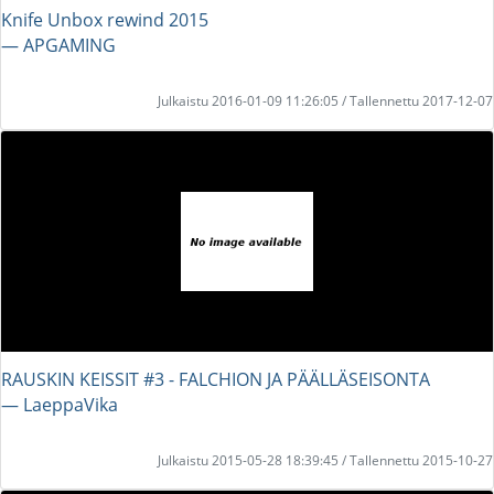
Knife Unbox rewind 2015
― APGAMING
Julkaistu 2016-01-09 11:26:05 / Tallennettu 2017-12-07
RAUSKIN KEISSIT #3 - FALCHION JA PÄÄLLÄSEISONTA
― LaeppaVika
Julkaistu 2015-05-28 18:39:45 / Tallennettu 2015-10-27