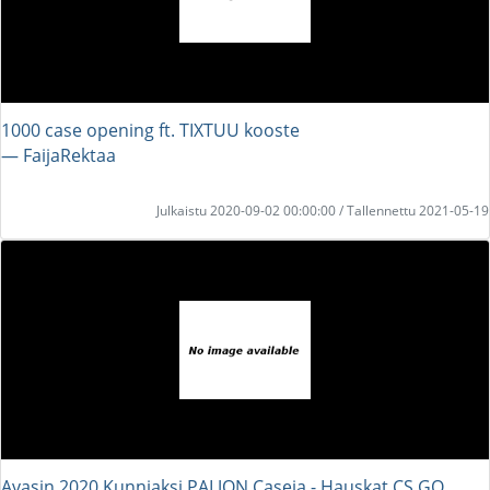
1000 case opening ft. TIXTUU kooste
― FaijaRektaa
Julkaistu 2020-09-02 00:00:00 / Tallennettu 2021-05-19
Avasin 2020 Kunniaksi PALJON Caseja - Hauskat CS GO