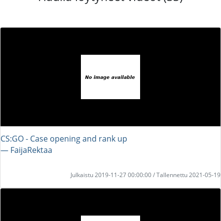
CS:GO - Case opening and rank up
― FaijaRektaa
Julkaistu 2019-11-27 00:00:00 / Tallennettu 2021-05-19