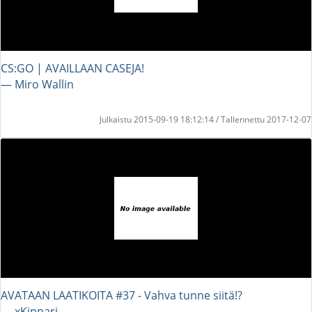
CS:GO | AVAILLAAN CASEJA!
― Miro Wallin
Julkaistu 2015-09-19 18:12:14 / Tallennettu 2017-12-07
AVATAAN LAATIKOITA #37 - Vahva tunne siitä!?
― xKippari