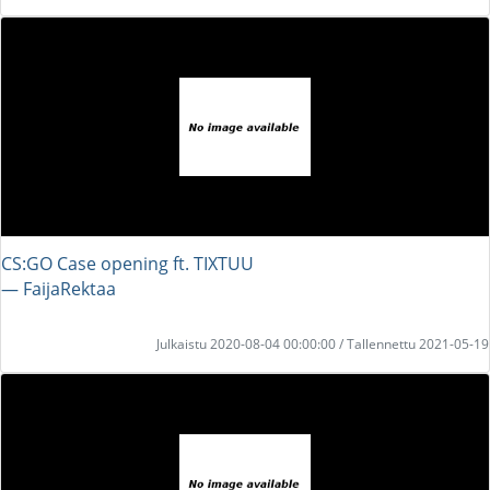
CS:GO Case opening ft. TIXTUU
― FaijaRektaa
Julkaistu 2020-08-04 00:00:00 / Tallennettu 2021-05-19