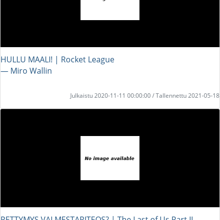
HULLU MAALI! | Rocket League
― Miro Wallin
Julkaistu 2020-11-11 00:00:00 / Tallennettu 2021-05-18
PETTYMYS VAI MESTARITEOS? | The Last of Us Part II