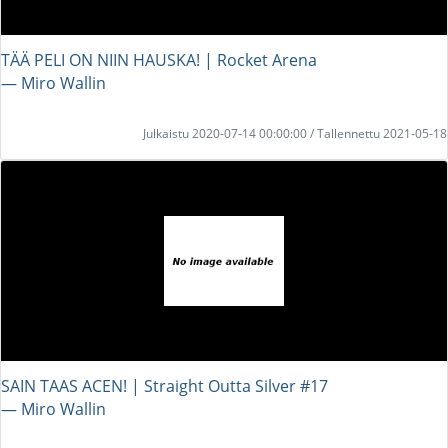
TÄÄ PELI ON NIIN HAUSKA! | Rocket Arena
― Miro Wallin
Julkaistu 2020-07-14 00:00:00 / Tallennettu 2021-05-18
SAIN TAAS ACEN! | Straight Outta Silver #17
― Miro Wallin