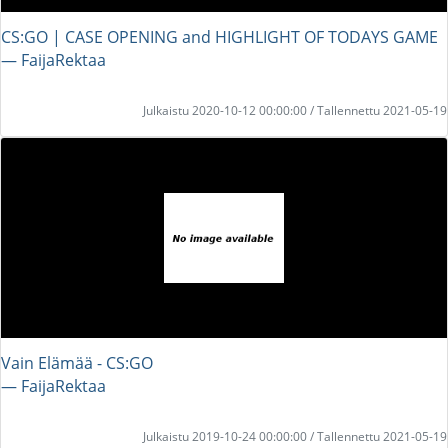
CS:GO | CASE OPENING and HIGHLIGHT OF TODAYS GAME
― FaijaRektaa
Julkaistu 2020-10-12 00:00:00 / Tallennettu 2021-05-19
Vain Elämää - CS:GO
― FaijaRektaa
Julkaistu 2019-10-24 00:00:00 / Tallennettu 2021-05-19