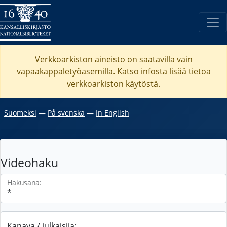
Verkkoarkiston aineisto on saatavilla vain
vapaakappaletyöasemilla. Katso
infosta
lisää tietoa
verkkoarkiston käytöstä.
Suomeksi
―
På svenska
―
In English
Videohaku
Hakusana:
Kanava / julkaisija: