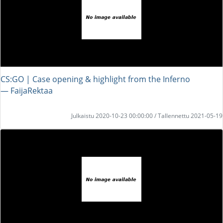
CS:GO | Case opening & highlight from the Inferno
― FaijaRektaa
Julkaistu 2020-10-23 00:00:00 / Tallennettu 2021-05-19