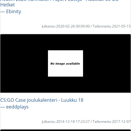
Hetket
― Ebinity
Julkaistu 2020-02-26 00:00:00 / Tallennettu 2021-05-15
CS:GO Case joulukalenteri - Luukku 18
― eeddplays
Julkaistu 2014-12-18 17:23:27 / Tallennettu 2017-12-07