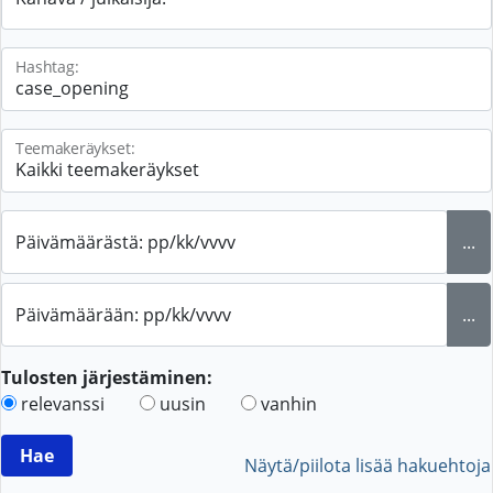
Hashtag:
Teemakeräykset:
Päivämäärästä: pp/kk/vvvv
...
Päivämäärään: pp/kk/vvvv
...
Tulosten järjestäminen:
relevanssi
uusin
vanhin
Näytä/piilota lisää hakuehtoja