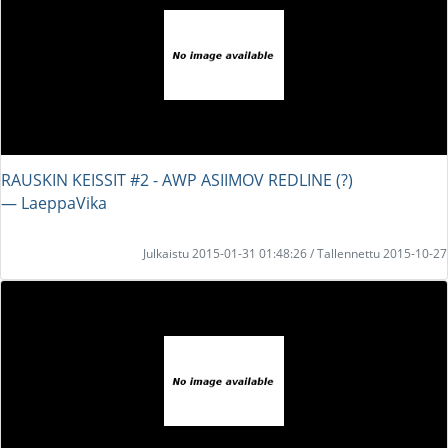
RAUSKIN KEISSIT #2 - AWP ASIIMOV REDLINE (?)
― LaeppaVika
Julkaistu 2015-01-31 01:48:26 / Tallennettu 2015-10-27