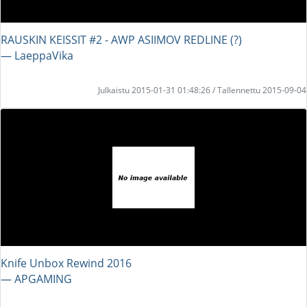
RAUSKIN KEISSIT #2 - AWP ASIIMOV REDLINE (?)
― LaeppaVika
Julkaistu 2015-01-31 01:48:26 / Tallennettu 2015-09-04
Knife Unbox Rewind 2016
― APGAMING