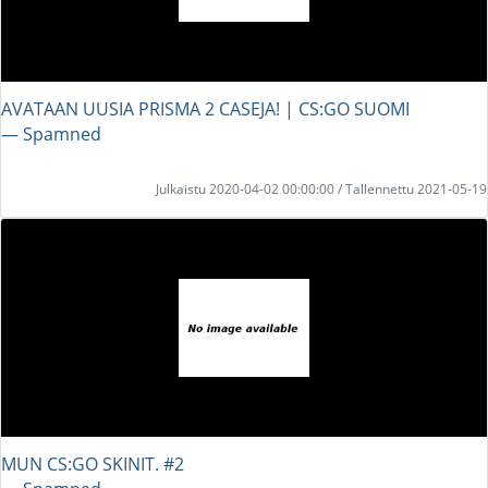
AVATAAN UUSIA PRISMA 2 CASEJA! | CS:GO SUOMI
― Spamned
Julkaistu 2020-04-02 00:00:00 / Tallennettu 2021-05-19
MUN CS:GO SKINIT. #2