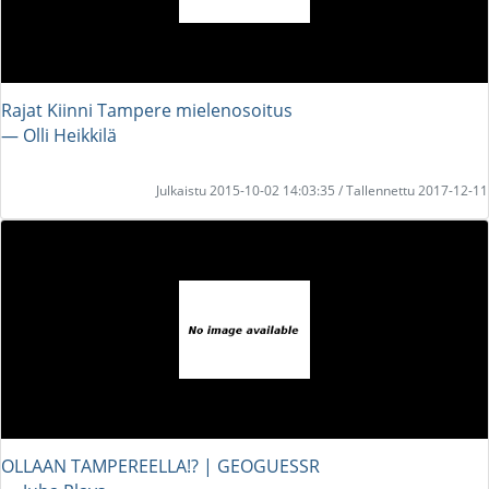
Rajat Kiinni Tampere mielenosoitus
― Olli Heikkilä
Julkaistu 2015-10-02 14:03:35 / Tallennettu 2017-12-11
OLLAAN TAMPEREELLA!? | GEOGUESSR