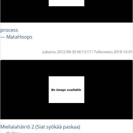
process
― MataHoops
Julkaistu 2012-08-30 06:13:17 / Tallennettu 2018-10-01
Mielialahäiriö 2 (Siat syökää paskaa)