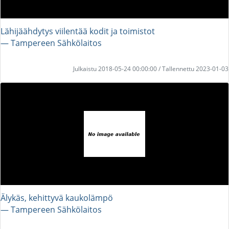
Lähijäähdytys viilentää kodit ja toimistot
― Tampereen Sähkölaitos
Julkaistu 2018-05-24 00:00:00 / Tallennettu 2023-01-03
Älykäs, kehittyvä kaukolämpö
― Tampereen Sähkölaitos