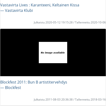
Vastavirta Lives : Karanteeni, Keltainen Kissa
― Vastavirta Klubi
Julkaistu 2020-05-12 19:15:28 / Tallennettu 2020-10-06
Blockfest 2011: Bun B artistitervehdys
― Blockfest
Julkaistu 2011-08-03 20:36:38 / Tallennettu 2018-03-16