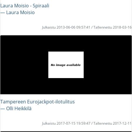
Laura Moisio - Spiraali
― Laura Moisio
Julkaistu 2013-06-06 09:57:41 / Tallennettu 2018-03-16
Tampereen Eurojackpot-ilotulitus
― Olli Heikkilä
Julkaistu 2017-07-15 19:59:47 / Tallennettu 2017-12-11