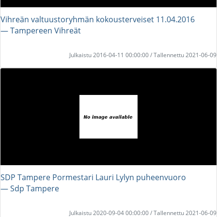
Vihreän valtuustoryhmän kokousterveiset 11.04.2016
― Tampereen Vihreät
Julkaistu 2016-04-11 00:00:00 / Tallennettu 2021-06-09
SDP Tampere Pormestari Lauri Lylyn puheenvuoro
― Sdp Tampere
Julkaistu 2020-09-04 00:00:00 / Tallennettu 2021-06-09