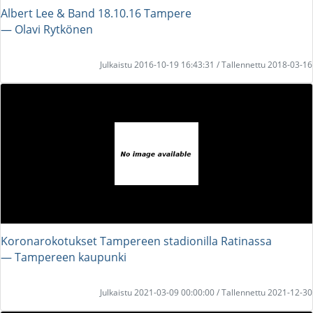
Albert Lee & Band 18.10.16 Tampere
― Olavi Rytkönen
Julkaistu 2016-10-19 16:43:31 / Tallennettu 2018-03-16
Koronarokotukset Tampereen stadionilla Ratinassa
― Tampereen kaupunki
Julkaistu 2021-03-09 00:00:00 / Tallennettu 2021-12-30