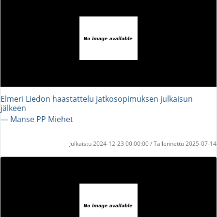
Elmeri Liedon haastattelu jatkosopimuksen julkaisun
jälkeen
― Manse PP Miehet
Julkaistu 2024-12-23 00:00:00 / Tallennettu 2025-07-14