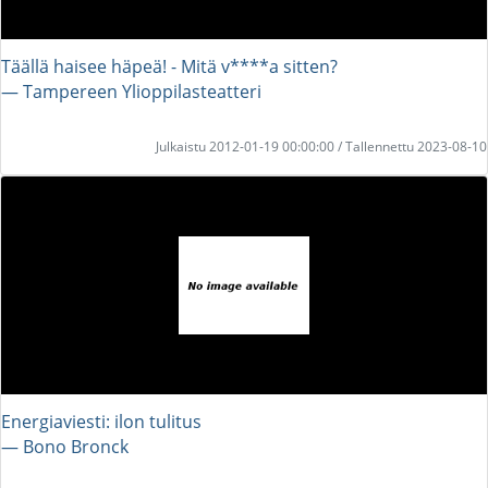
Täällä haisee häpeä! - Mitä v****a sitten?
― Tampereen Ylioppilasteatteri
Julkaistu 2012-01-19 00:00:00 / Tallennettu 2023-08-10
Energiaviesti: ilon tulitus
― Bono Bronck