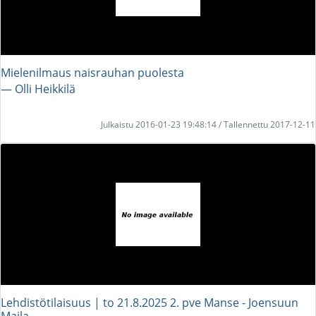
Mielenilmaus naisrauhan puolesta
― Olli Heikkilä
Julkaistu 2016-01-23 19:48:14 / Tallennettu 2017-12-11
Lehdistötilaisuus | to 21.8.2025 2. pve Manse - Joensuun
Maila