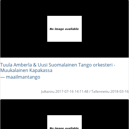
Tuula Amberla & Uusi Suomalainen Tango orkesteri -
Muukalainen Kapakassa
― maailmantango
Julkaistu 2017-07-16 14:11:48 / Tallennettu 2018-03-16