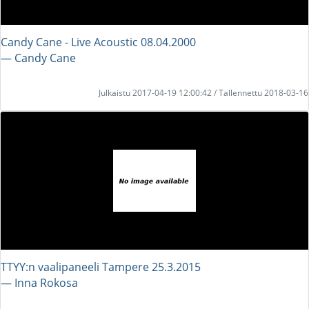
Candy Cane - Live Acoustic 08.04.2000
― Candy Cane
Julkaistu 2017-04-19 12:00:42 / Tallennettu 2018-03-16
TTYY:n vaalipaneeli Tampere 25.3.2015
― Inna Rokosa