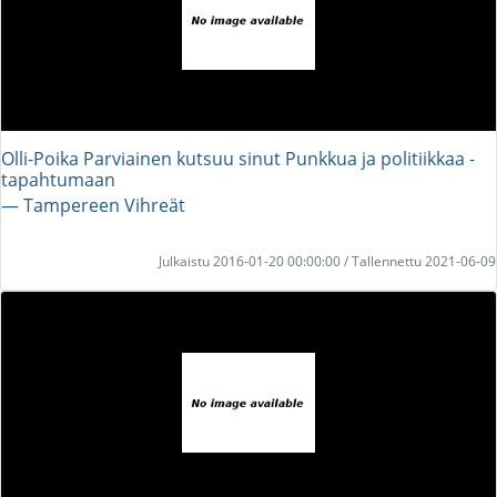
Olli-Poika Parviainen kutsuu sinut Punkkua ja politiikkaa -
tapahtumaan
― Tampereen Vihreät
Julkaistu 2016-01-20 00:00:00 / Tallennettu 2021-06-09