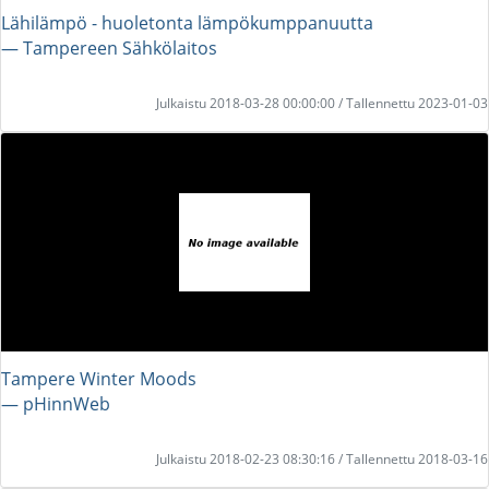
Lähilämpö - huoletonta lämpökumppanuutta
― Tampereen Sähkölaitos
Julkaistu 2018-03-28 00:00:00 / Tallennettu 2023-01-03
Tampere Winter Moods
― pHinnWeb
Julkaistu 2018-02-23 08:30:16 / Tallennettu 2018-03-16