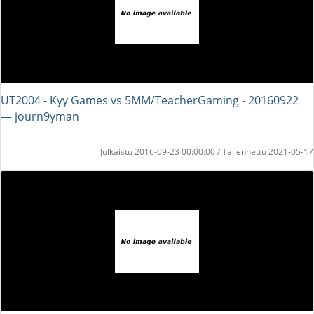
UT2004 - Kyy Games vs 5MM/TeacherGaming - 20160922
― journ9yman
Julkaistu 2016-09-23 00:00:00 / Tallennettu 2021-05-17