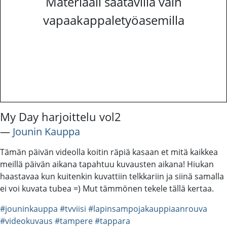
Materiaali saatavilla vain
vapaakappaletyöasemilla
My Day harjoittelu vol2
―
Jounin Kauppa
Tämän päivän videolla koitin räpiä kasaan et mitä kaikkea
meillä päivän aikana tapahtuu kuvausten aikana! Hiukan
haastavaa kun kuitenkin kuvattiin telkkariin ja siinä samalla
ei voi kuvata tubea =) Mut tämmönen tekele tällä kertaa.
#jouninkauppa
#tvviisi
#lapinsampojakauppiaanrouva
#videokuvaus
#tampere
#tappara