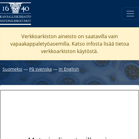
Verkkoarkiston aineisto on saatavilla vain
vapaakappaletyöasemilla. Katso
infosta
lisää tietoa
verkkoarkiston käytöstä.
Suomeksi
―
På svenska
―
In English