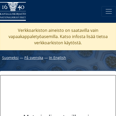
Verkkoarkiston aineisto on saatavilla vain
vapaakappaletyöasemilla. Katso
infosta
lisää tietoa
verkkoarkiston käytöstä.
Suomeksi
―
På svenska
―
In English