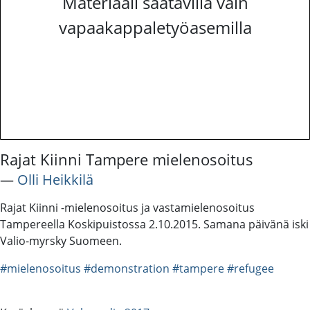
Materiaali saatavilla vain
vapaakappaletyöasemilla
Rajat Kiinni Tampere mielenosoitus
―
Olli Heikkilä
Rajat Kiinni -mielenosoitus ja vastamielenosoitus
Tampereella Koskipuistossa 2.10.2015. Samana päivänä iski
Valio-myrsky Suomeen.
#mielenosoitus
#demonstration
#tampere
#refugee