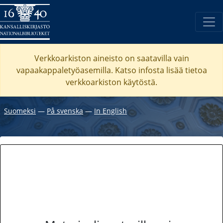
Verkkoarkiston aineisto on saatavilla vain
vapaakappaletyöasemilla. Katso
infosta
lisää tietoa
verkkoarkiston käytöstä.
Suomeksi
―
På svenska
―
In English