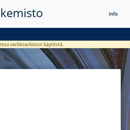
akemisto
Info
ietoa verkkoarkiston käytöstä.