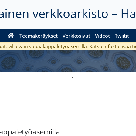
inen verkkoarkisto – H
Teemakeräykset
Verkkosivut
Videot
Twiitit
aatavilla vain vapaakappaletyöasemilla. Katso
infosta
lisää t
kappaletyöasemilla