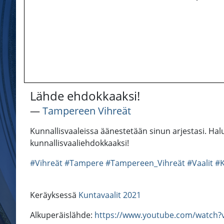
Lähde ehdokkaaksi!
―
Tampereen Vihreät
Kunnallisvaaleissa äänestetään sinun arjestasi. H
kunnallisvaaliehdokkaaksi!
#Vihreät
#Tampere
#Tampereen_Vihreät
#Vaalit
#K
Keräyksessä
Kuntavaalit 2021
Alkuperäislähde:
https://www.youtube.com/watch?v