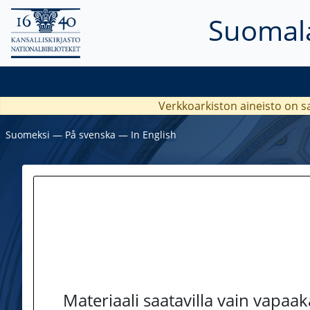
Suomala
Verkkoarkiston aineisto on s
Suomeksi
―
På svenska
―
In English
Materiaali saatavilla vain vapaa