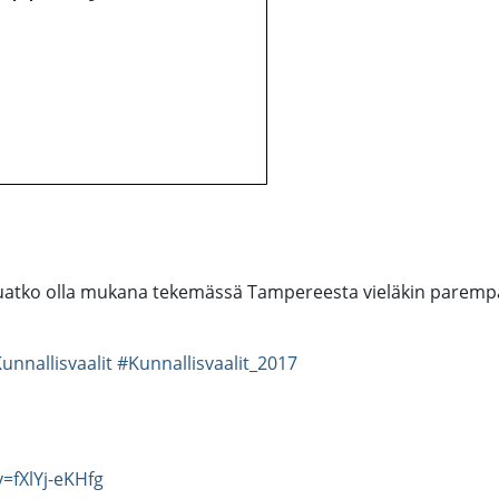
aluatko olla mukana tekemässä Tampereesta vieläkin parempa
unnallisvaalit
#Kunnallisvaalit_2017
=fXlYj-eKHfg