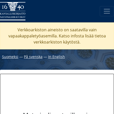
Verkkoarkiston aineisto on saatavilla vain
vapaakappaletyöasemilla. Katso
infosta
lisää tietoa
verkkoarkiston käytöstä.
Suomeksi
―
På svenska
―
In English