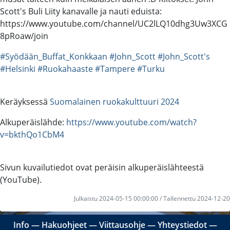
Scott's Buli Liity kanavalle ja nauti eduista:
https://www.youtube.com/channel/UC2lLQ10dhg3Uw3XCG
8pRoaw/join
#Syödään_Buffat_Konkkaan
#John_Scott
#John_Scott's
#Helsinki
#Ruokahaaste
#Tampere
#Turku
Keräyksessä
Suomalainen ruokakulttuuri 2024
Alkuperäislähde:
https://www.youtube.com/watch?
v=bkthQo1CbM4
Sivun kuvailutiedot ovat peräisin alkuperäislähteestä
(YouTube).
Julkaistu 2024-05-15 00:00:00 / Tallennettu 2024-12-20
Info
―
Hakuohjeet
―
Viittausohje
―
Yhteystiedot
―