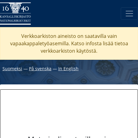
Verkkoarkiston aineisto on saatavilla vain
vapaakappaletyöasemilla. Katso
infosta
lisää tietoa
verkkoarkiston käytöstä.
Suomeksi
―
På svenska
―
In English