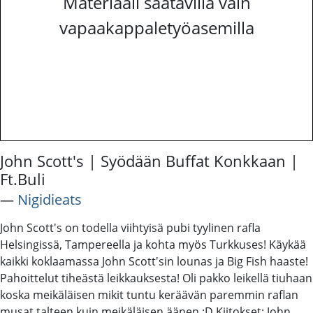
Materiaali saatavilla vain
vapaakappaletyöasemilla
John Scott's | Syödään Buffat Konkkaan |
Ft.Buli
―
Nigidieats
John Scott's on todella viihtyisä pubi tyylinen rafla
Helsingissä, Tampereella ja kohta myös Turkkuses! Käykää
kaikki koklaamassa John Scott'sin lounas ja Big Fish haaste!
Pahoittelut tiheästä leikkauksesta! Oli pakko leikellä tiuhaan
koska meikäläisen mikit tuntu keräävän paremmin raflan
musat talteen kuin meikäläisen äänen :D Kiitokset: John