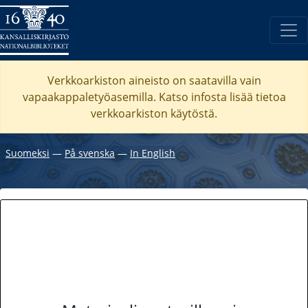
Verkkoarkiston aineisto on saatavilla vain
vapaakappaletyöasemilla. Katso
infosta
lisää tietoa
verkkoarkiston käytöstä.
Suomeksi
―
På svenska
―
In English