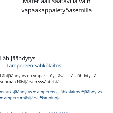
Materiaali saatavilla vain
vapaakappaletyöasemilla
Lähijäähdytys
―
Tampereen Sähkölaitos
Lähijäähdytys on ympäristöystävällistä jäähdytystä
suoraan Näsijärven syvänteistä
#kaukojäähdytys
#tampereen_sähkölaitos
#jäähdytys
#tampere
#näsijärvi
#kaupinoja