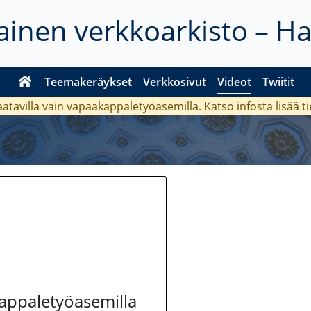
inen verkkoarkisto – H
Teemakeräykset
Verkkosivut
Videot
Twiitit
aatavilla vain vapaakappaletyöasemilla. Katso
infosta
lisää t
kappaletyöasemilla