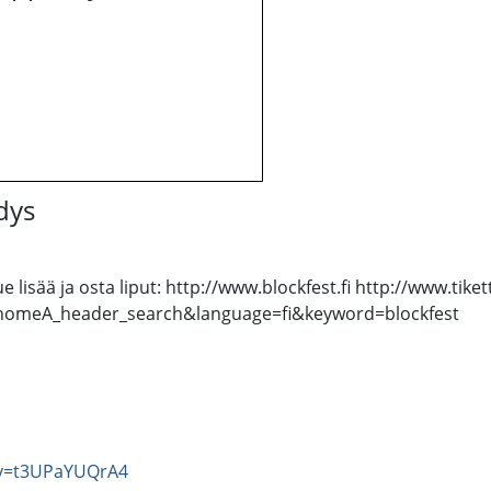
dys
e lisää ja osta liput: http://www.blockfest.fi http://www.tik
m_homeA_header_search&language=fi&keyword=blockfest
?v=t3UPaYUQrA4