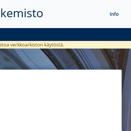
akemisto
Info
ietoa verkkoarkiston käytöstä.