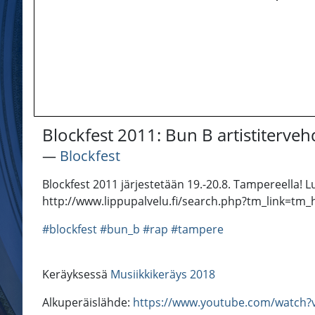
Blockfest 2011: Bun B artistiterveh
―
Blockfest
Blockfest 2011 järjestetään 19.-20.8. Tampereella! Lu
http://www.lippupalvelu.fi/search.php?tm_link=t
#blockfest
#bun_b
#rap
#tampere
Keräyksessä
Musiikkikeräys 2018
Alkuperäislähde:
https://www.youtube.com/watch