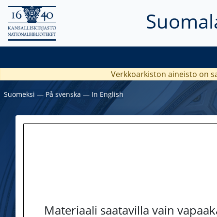
Suomala
Verkkoarkiston aineisto on s
Suomeksi
―
På svenska
―
In English
Materiaali saatavilla vain vapaa