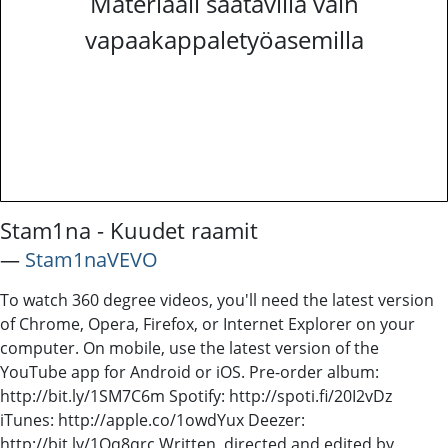
Materiaali saatavilla vain
vapaakappaletyöasemilla
Stam1na - Kuudet raamit
―
Stam1naVEVO
To watch 360 degree videos, you'll need the latest version
of Chrome, Opera, Firefox, or Internet Explorer on your
computer. On mobile, use the latest version of the
YouTube app for Android or iOS. Pre-order album:
http://bit.ly/1SM7C6m Spotify: http://spoti.fi/20I2vDz
iTunes: http://apple.co/1owdYux Deezer:
http://bit.ly/1Qq8qrc Written, directed and edited by