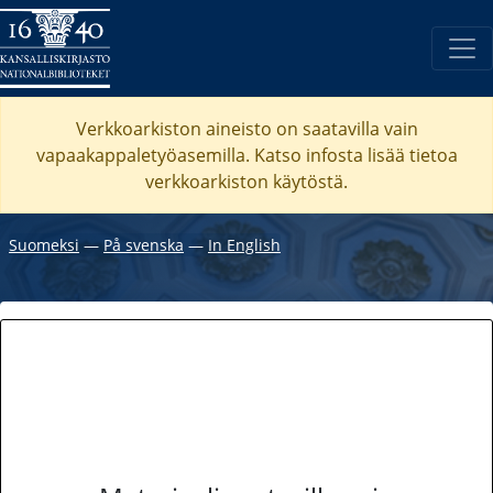
Verkkoarkiston aineisto on saatavilla vain
vapaakappaletyöasemilla. Katso
infosta
lisää tietoa
verkkoarkiston käytöstä.
Suomeksi
―
På svenska
―
In English