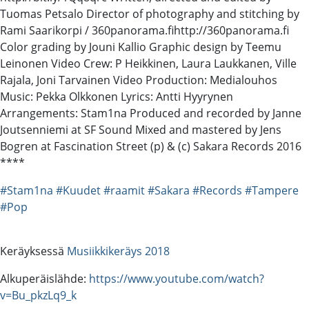
Tuomas Petsalo Director of photography and stitching by
Rami Saarikorpi / 360panorama.fihttp://360panorama.fi
Color grading by Jouni Kallio Graphic design by Teemu
Leinonen Video Crew: P Heikkinen, Laura Laukkanen, Ville
Rajala, Joni Tarvainen Video Production: Medialouhos
Music: Pekka Olkkonen Lyrics: Antti Hyyrynen
Arrangements: Stam1na Produced and recorded by Janne
Joutsenniemi at SF Sound Mixed and mastered by Jens
Bogren at Fascination Street (p) & (c) Sakara Records 2016
****
#Stam1na
#Kuudet
#raamit
#Sakara
#Records
#Tampere
#Pop
Keräyksessä
Musiikkikeräys 2018
Alkuperäislähde:
https://www.youtube.com/watch?
v=Bu_pkzLq9_k