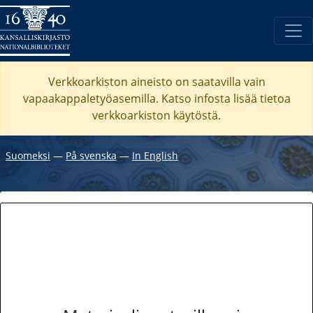
Verkkoarkiston aineisto on saatavilla vain
vapaakappaletyöasemilla. Katso
infosta
lisää tietoa
verkkoarkiston käytöstä.
Suomeksi
―
På svenska
―
In English