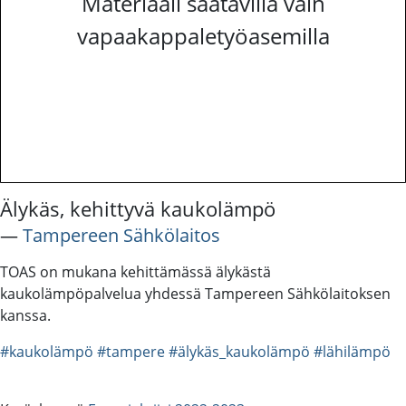
Materiaali saatavilla vain
vapaakappaletyöasemilla
Älykäs, kehittyvä kaukolämpö
―
Tampereen Sähkölaitos
TOAS on mukana kehittämässä älykästä
kaukolämpöpalvelua yhdessä Tampereen Sähkölaitoksen
kanssa.
#kaukolämpö
#tampere
#älykäs_kaukolämpö
#lähilämpö