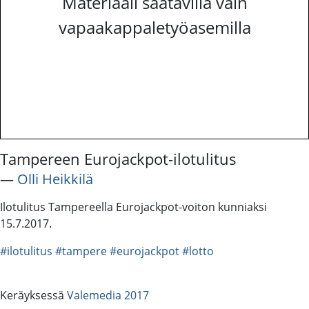
Materiaali saatavilla vain
vapaakappaletyöasemilla
Tampereen Eurojackpot-ilotulitus
―
Olli Heikkilä
Ilotulitus Tampereella Eurojackpot-voiton kunniaksi
15.7.2017.
#ilotulitus
#tampere
#eurojackpot
#lotto
Keräyksessä
Valemedia 2017