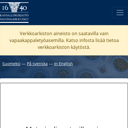
Verkkoarkiston aineisto on saatavilla vain
vapaakappaletyöasemilla. Katso
infosta
lisää tietoa
verkkoarkiston käytöstä.
Suomeksi
―
På svenska
―
In English