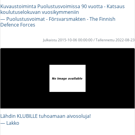
Kuvaustoiminta Puolustusvoimissa 90 vuotta - Katsaus
koulutuselokuvan vuosikymmeniin
― Puolustusvoimat - Försvarsmakten - The Finnish
Defence Forces
Julkaistu 2015-10-06 00:00:00 / Tallennettu 2022-08-23
Lähdin KLUBILLE tuhoamaan aivosoluja!
― Lakko