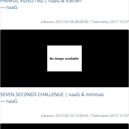
PAINFUL VIDEO TAG | naaG & Valtteri
― naaG
Julkaistu 2015-03-08 08:00:00 / Tallennettu 2017-12-07
SEVEN SECONDS CHALLENGE | naaG & mmiisas
― naaG
Julkaistu 2015-06-26 12:00:03 / Tallennettu 2017-12-07