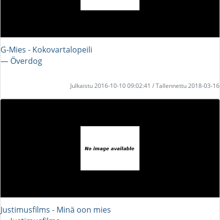
G-Mies - Kokovartalopeili
― Överdog
Julkaistu 2016-10-10 09:02:41 / Tallennettu 2018-03-16
Justimusfilms - Minä oon mies