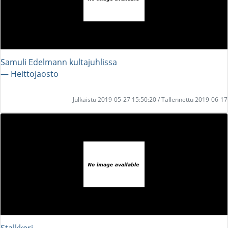
Samuli Edelmann kultajuhlissa
― Heittojaosto
Julkaistu 2019-05-27 15:50:20 / Tallennettu 2019-06-17
Stalkkeri