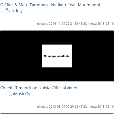
G-Mies & Matti Tamonen - Netiketti feat. Muumiponi
― Överdog
Julkaistu 2016-11-29 22:21:13 / Tallennettu 2018-03-16
Cheek - Timantit on ikuisia (Official video)
― LiigaMusicOy
Julkaistu 2013-08-09 09:20:28 / Tallennettu 2018-03-16