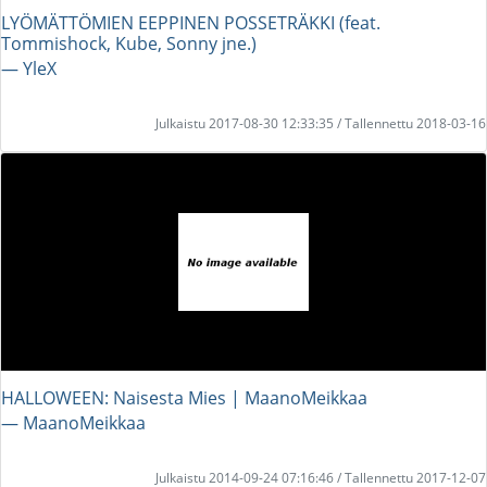
LYÖMÄTTÖMIEN EEPPINEN POSSETRÄKKI (feat.
Tommishock, Kube, Sonny jne.)
― YleX
Julkaistu 2017-08-30 12:33:35 / Tallennettu 2018-03-16
HALLOWEEN: Naisesta Mies | MaanoMeikkaa
― MaanoMeikkaa
Julkaistu 2014-09-24 07:16:46 / Tallennettu 2017-12-07