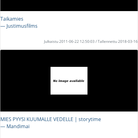
Taikamies
― Justimusfilms
Julkaistu 2011-06-22 12:50:03 / Tallennettu 2018-03-16
MIES PYYSI KUUMALLE VEDELLE | storytime
― Mandimai