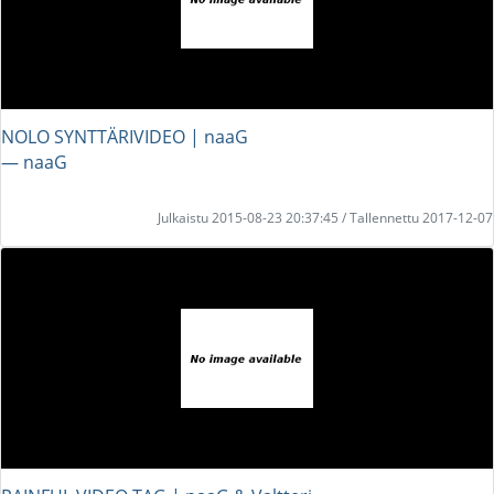
NOLO SYNTTÄRIVIDEO | naaG
― naaG
Julkaistu 2015-08-23 20:37:45 / Tallennettu 2017-12-07