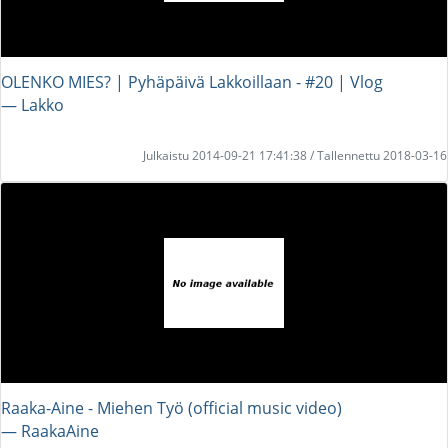
OLENKO MIES? | Pyhäpäivä Lakkoillaan - #20 | Vlog
― Lakko
Julkaistu 2014-09-21 17:41:38 / Tallennettu 2018-03-16
Raaka-Aine - Miehen Työ (official music video)
― RaakaAine