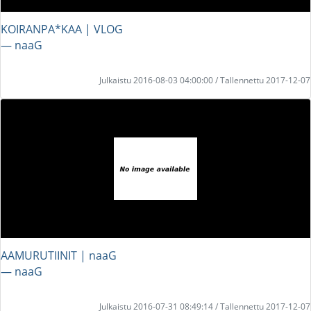
KOIRANPA*KAA | VLOG
― naaG
Julkaistu 2016-08-03 04:00:00 / Tallennettu 2017-12-07
AAMURUTIINIT | naaG
― naaG
Julkaistu 2016-07-31 08:49:14 / Tallennettu 2017-12-07