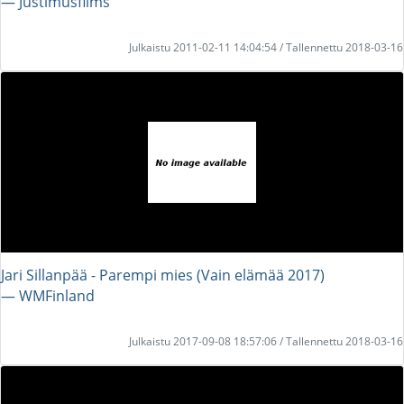
― Justimusfilms
Julkaistu 2011-02-11 14:04:54 / Tallennettu 2018-03-16
Jari Sillanpää - Parempi mies (Vain elämää 2017)
― WMFinland
Julkaistu 2017-09-08 18:57:06 / Tallennettu 2018-03-16