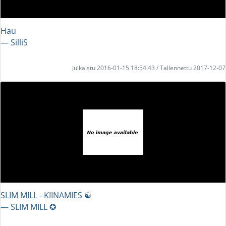
Hau
― SilliS
Julkaistu 2016-01-15 18:54:43 / Tallennettu 2017-12-07
SLIM MILL - KIINAMIES ☯
― SLIM MILL ✪