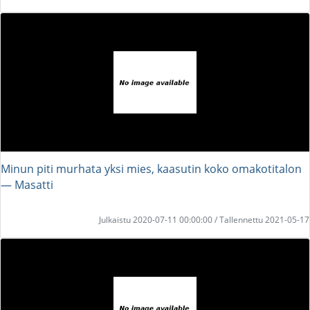
Minun piti murhata yksi mies, kaasutin koko omakotitalon
― Masatti
Julkaistu 2020-07-11 00:00:00 / Tallennettu 2021-05-17