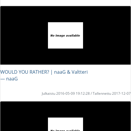
WOULD YOU RATHER? | naaG & Valtteri
― naaG
Julkaistu 2016-05-09 19:12:28 / Tallennettu 2017-12-07