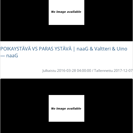
POIKAYSTÄVÄ VS PARAS YSTÄVÄ | naaG & Valtteri & Uino
― naaG
Julkaistu 2016-03-28 04:00:00 / Tallennettu 2017-12-07