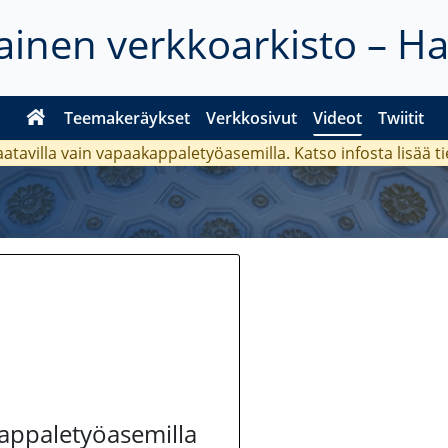
inen verkkoarkisto – H
Teemakeräykset
Verkkosivut
Videot
Twiitit
aatavilla vain vapaakappaletyöasemilla. Katso
infosta
lisää t
kappaletyöasemilla