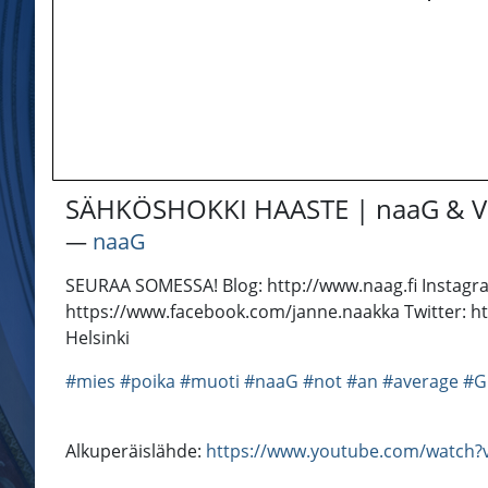
SÄHKÖSHOKKI HAASTE | naaG & Val
―
naaG
SEURAA SOMESSA! Blog: http://www.naag.fi Instagr
https://www.facebook.com/janne.naakka Twitter: ht
Helsinki
#mies
#poika
#muoti
#naaG
#not
#an
#average
#G
Alkuperäislähde:
https://www.youtube.com/watch