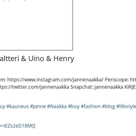
tteri & Uino & Henry
am: https://www.instagram.com/jannenaakka/ Periscope: ht
tps://twitter.com/jannenaakka Snapchat: jannenaakka KIRJE
uy
#kauneus
#Janne
#Naakka
#boy
#fashion
#blog
#lifestyl
?v=iEZs2eD18MQ