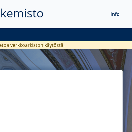
akemisto
Info
ietoa verkkoarkiston käytöstä.