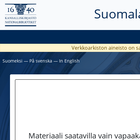
Suomala
Verkkoarkiston aineisto on s
Suomeksi
―
På svenska
―
In English
Materiaali saatavilla vain vapaa