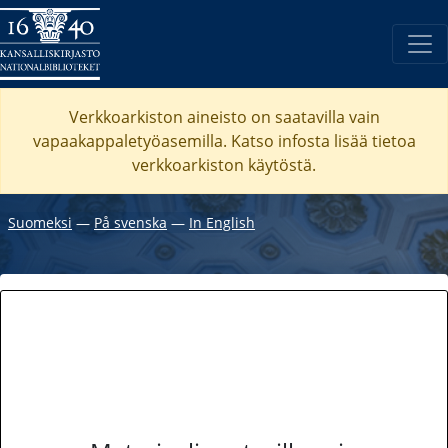
Verkkoarkiston aineisto on saatavilla vain
vapaakappaletyöasemilla. Katso
infosta
lisää tietoa
verkkoarkiston käytöstä.
Suomeksi
―
På svenska
―
In English