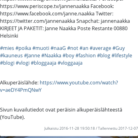
https://www.periscope.tv/jannenaakka Facebook:
https://www.facebook.com/janne.naakka Twitter:
https://twitter.com/jannenaakka Snapchat: jannenaakka
KIRJEET JA PAKETIT: Janne Naakka Poste Restante 00880
Helsinki
#mies
#poika
#muoti
#naaG
#not
#an
#average
#Guy
#kauneus
#Janne
#Naakka
#boy
#fashion
#blog
#lifestyle
#blogi
#vlogi
#bloggaaja
#vloggaaja
Alkuperäislähde:
https://www.youtube.com/watch?
v=aeDY4PmQNwY
Sivun kuvailutiedot ovat peräisin alkuperäislähteestä
(YouTube).
Julkaistu 2016-11-28 19:50:18 / Tallennettu 2017-12-07