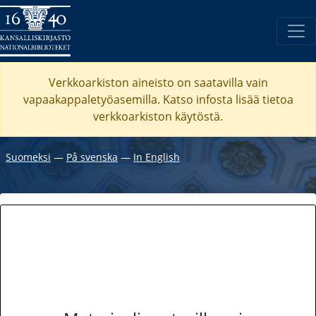
Verkkoarkiston aineisto on saatavilla vain
vapaakappaletyöasemilla. Katso
infosta
lisää tietoa
verkkoarkiston käytöstä.
Suomeksi
―
På svenska
―
In English