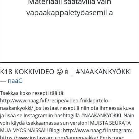
Materiaali saatavilla vain
vapaakappaletyöasemilla
K18 KOKKIVIDEO 😛🍼| #NAAKANKYÖKKI
―
naaG
Tsekkaa koko resepti täältä:
http://www.naag.fi/fi/recipe/video-friikkipirtelo-
naakankyokki/ Jos testaat reseptiä niin ota ihmeessä kuva
ja lisää se Instagramiin hashtagillä #NAAKANKYÖKKI. Näin
voin käydä tsekkaamassa sun version! MUISTA SEURATA
MUA MYÖS NÄISSÄ!!! Blogi: http://www.naag.fi Instagram:
https://www.instagram.com/jannenaakka/ Periscope: