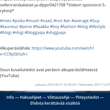
selleriranskalaiset-ja-dippi/0421708 *Videon sponsoroi S-
ryhmä*
#mies
#poika
#muoti
#naaG
#not
#an
#average
#Guy
#kauneus
#Janne
#Naakka
#boy
#fashion
#blog
#lifestyle
#blogi
#vlogi
#bloggaaja
#vloggaaja
Alkuperäislähde:
https://www.youtube.com/watch?
v=CCRp5b5zA-I
Sivun kuvailutiedot ovat peräisin alkuperäislähteestä
(YouTube).
Julkaistu 2016-09-21 05:50:34 / Tallennettu 2017-12-07
Info
―
Hakuohjeet
―
Viittausohje
―
Yhteystiedot
―
Ehdota kerättävää sisältöä