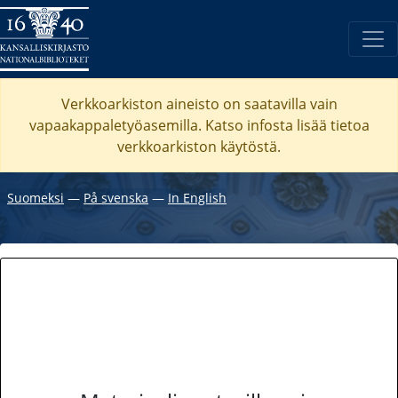
Verkkoarkiston aineisto on saatavilla vain
vapaakappaletyöasemilla. Katso
infosta
lisää tietoa
verkkoarkiston käytöstä.
Suomeksi
―
På svenska
―
In English