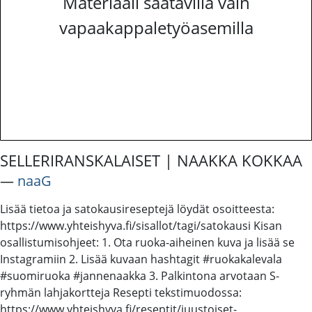
Materiaali saatavilla vain
vapaakappaletyöasemilla
SELLERIRANSKALAISET | NAAKKA KOKKAA
―
naaG
Lisää tietoa ja satokausireseptejä löydät osoitteesta:
https://www.yhteishyva.fi/sisallot/tagi/satokausi Kisan
osallistumisohjeet: 1. Ota ruoka-aiheinen kuva ja lisää se
Instagramiin 2. Lisää kuvaan hashtagit #ruokakalevala
#suomiruoka #jannenaakka 3. Palkintona arvotaan S-
ryhmän lahjakortteja Resepti tekstimuodossa:
https://www.yhteishyva.fi/reseptit/juustoiset-