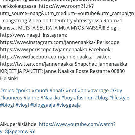
verkkokaupassa: https://www.room21.fi/?
utm_source=naag&utm_medium=youtube&utm_campaign
=naagstring Video on toteutetty yhteistyössä Room21
kanssa. MUISTA SEURATA MUA MYÖS NÄISSÄ!!! Blogi:
http://www.naag.fi Instagram:
https://www.instagram.com/jannenaakka/ Periscope:
https://www.periscope.tv/jannenaakka Facebook:
https://www.facebook.com/janne.naakka Twitter:
https://twitter.com/jannenaakka Snapchat: jannenaakka
KIRJEET JA PAKETIT: Janne Naakka Poste Restante 00880
Helsinki
#mies
#poika
#muoti
#naaG
#not
#an
#average
#Guy
#kauneus
#Janne
#Naakka
#boy
#fashion
#blog
#lifestyle
#blogi
#vlogi
#bloggaaja
#vloggaaja
Alkuperäislähde:
https://www.youtube.com/watch?
v=8JXpgemwJ9Y