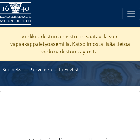
Verkkoarkiston aineisto on saatavilla vain
vapaakappaletyöasemilla. Katso
infosta
lisää tietoa
verkkoarkiston käytöstä.
Suomeksi
―
På svenska
―
In English