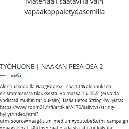
Materiaali saatavilla vain
vapaakappaletyöasemilla
TYÖHUONE | NAAKAN PESÄ OSA 2
―
naaG
Alennuskoodilla NaagRoom21 saa 10 % alennuksen
enismmäisestä tilauksesta. Voimassa 15.-25.5. (ei voida
yhdistää muihin tarjouksiin). Lisää tietoa String -hyllyistä:
https://www.room21.fi/fi/artiklar/-170/sailytys/string-
hyllyt/index.html?
utm_source=naag&utm_medium=youtube&utm_campaign
=naagstring Lisää inspiraatiota ja sisustusratkaisuja