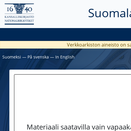
Suomala
Verkkoarkiston aineisto on s
Suomeksi
―
På svenska
―
In English
Materiaali saatavilla vain vapaa