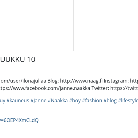
 LUUKKU 10
e.com/user/ilonajuliaa Blog: http://www.naag.fi Instagram: 
ttps://www.facebook.com/janne.naakka Twitter: https://twi
uy
#kauneus
#Janne
#Naakka
#boy
#fashion
#blog
#lifestyl
?v=6OEP4XmCLdQ