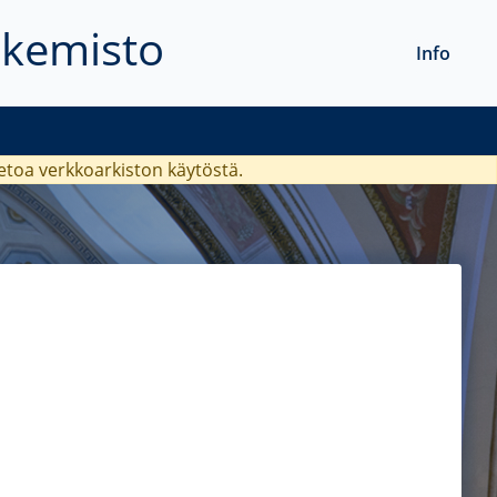
akemisto
Info
ietoa verkkoarkiston käytöstä.