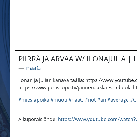
PIIRRÄ JA ARVAA W/ ILONAJULIA |
―
naaG
Ilonan ja Julian kanava täällä: https://www.youtub
https://www.periscope.tv/jannenaakka Facebook: h
#mies
#poika
#muoti
#naaG
#not
#an
#average
#G
Alkuperäislähde:
https://www.youtube.com/watch