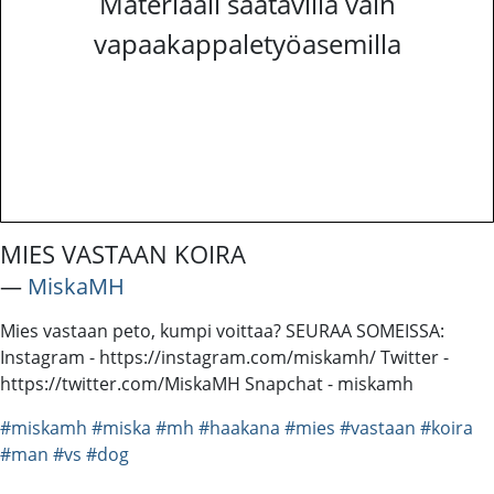
Materiaali saatavilla vain
vapaakappaletyöasemilla
MIES VASTAAN KOIRA
―
MiskaMH
Mies vastaan peto, kumpi voittaa? SEURAA SOMEISSA:
Instagram - https://instagram.com/miskamh/ Twitter -
https://twitter.com/MiskaMH Snapchat - miskamh
#miskamh
#miska
#mh
#haakana
#mies
#vastaan
#koira
#man
#vs
#dog