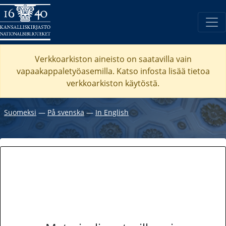
Verkkoarkiston aineisto on saatavilla vain
vapaakappaletyöasemilla. Katso
infosta
lisää tietoa
verkkoarkiston käytöstä.
Suomeksi
―
På svenska
―
In English