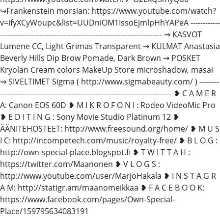
↪Frankenstein morsian: https://www.youtube.com/watch?
v=ifyXCyWoupc&list=UUDniOM1IssoEjmlpHhYAPeA ------------
------------------------------------------------------------------ ⇝ KASVOT
Lumene CC, Light Grimas Transparent ⇝ KULMAT Anastasia
Beverly Hills Dip Brow Pomade, Dark Brown ⇝ POSKET
Kryolan Cream colors MakeUp Store microshadow, masai
⇝ SIVELTIMET Sigma ( http://www.sigmabeauty.com/ ) --------
---------------------------------------------------------------------- ❥ C A M E R
A: Canon EOS 60D ❥ M I K R O F O N I : Rodeo VideoMic Pro
❥ E D I T I N G : Sony Movie Studio Platinum 12 ❥
ÄÄNITEHOSTEET: http://www.freesound.org/home/ ❥ M U S
I C: http://incompetech.com/music/royalty-free/ ❥ B L O G :
http://own-special-place.blogspot.fi ❥ T W I T T A H :
https://twitter.com/Maanonen ❥ V L O G S :
http://www.youtube.com/user/MarjoHakala ❥ I N S T A G R
A M: http://statigr.am/maanomeikkaa ❥ F A C E B O O K:
https://www.facebook.com/pages/Own-Special-
Place/159795634083191