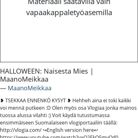
Materiaali saatavilla vain
vapaakappaletyöasemilla
HALLOWEEN: Naisesta Mies |
MaanoMeikkaa
―
MaanoMeikkaa
❥ TSEKKAA ENNENKÖ KYSYT ❥ Hehheh aina ei toki kaikki
voi mennä putkeen :D Olen myös osa Vlogiaa jonka mainos
tuossa alussa vilahti :) Voit käydä tutustumassa
ensimmäiseen Suomalaiseen vlogiportaaliin täällä:
http://vlogia.com/ ↪English version here↩
https://www.youtube.com/watch?v=O2EkQ5myQd0