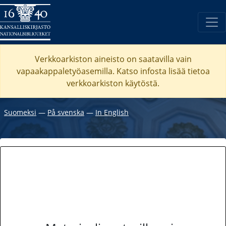
Verkkoarkiston aineisto on saatavilla vain
vapaakappaletyöasemilla. Katso
infosta
lisää tietoa
verkkoarkiston käytöstä.
Suomeksi
―
På svenska
―
In English