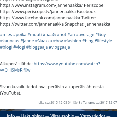
https://www.instagram.com/jannenaakka/ Periscope:
https://www.periscope.tv/jannenaakka Facebook:
https://www.facebook.com/janne.naakka Twitter:
https://twitter.com/jannenaakka Snapchat: jannenaakka
#mies
#poika
#muoti
#naaG
#not
#an
#average
#Guy
#kauneus
#Janne
#Naakka
#boy
#fashion
#blog
#lifestyle
#blogi
#vlogi
#bloggaaja
#vloggaaja
Alkuperäislähde:
https://www.youtube.com/watch?
v=QHJSMsRlf0w
Sivun kuvailutiedot ovat peräisin alkuperäislähteestä
(YouTube).
Julkaistu 2015-12-08 04:18:48 / Tallennettu 2017-12-07
Info
―
Hakuohjeet
―
Viittausohje
―
Yhteystiedot
―