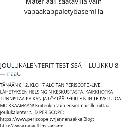
Materiaali saatavilla vain
vapaakappaletyöasemilla
JOULUKALENTERIT TESTISSÄ | LUUKKU 8
―
naaG
TÄNÄÄN 8.12. KLO 17 ALOITAN PERISCOPE -LIVE
LÄHETYKSEN HELSINGIN KESKUSTASTA. KAIKKI JOTKA
TUNNISTAA PAIKAN JA LÖYTÄÄ PERILLE NIIN TERVETULOA
MOIKKAAMAAN! Kuitenkin vain ensimmäisille riittää
joulukalenterit. ;D PERISCOPE:
https://www.periscope.tv/jannenaakka Blog:
http://www.naag.fi Instagram: