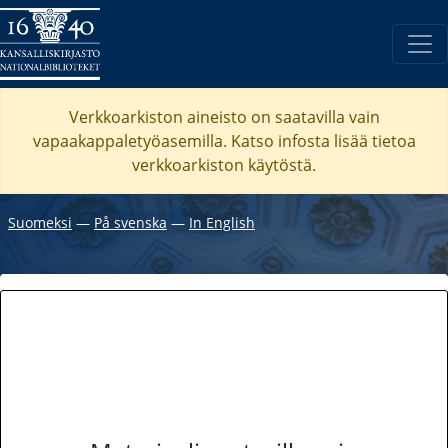
Verkkoarkiston aineisto on saatavilla vain
vapaakappaletyöasemilla. Katso
infosta
lisää tietoa
verkkoarkiston käytöstä.
Suomeksi
―
På svenska
―
In English