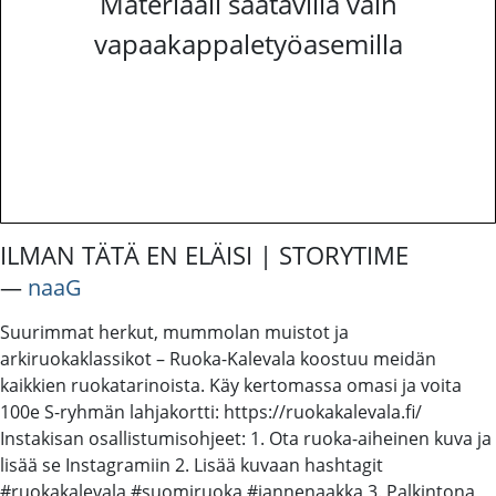
Materiaali saatavilla vain
vapaakappaletyöasemilla
ILMAN TÄTÄ EN ELÄISI | STORYTIME
―
naaG
Suurimmat herkut, mummolan muistot ja
arkiruokaklassikot – Ruoka-Kalevala koostuu meidän
kaikkien ruokatarinoista. Käy kertomassa omasi ja voita
100e S-ryhmän lahjakortti: https://ruokakalevala.fi/
Instakisan osallistumisohjeet: 1. Ota ruoka-aiheinen kuva ja
lisää se Instagramiin 2. Lisää kuvaan hashtagit
#ruokakalevala #suomiruoka #jannenaakka 3. Palkintona