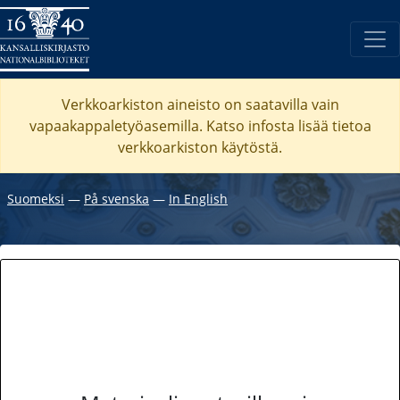
Verkkoarkiston aineisto on saatavilla vain
vapaakappaletyöasemilla. Katso
infosta
lisää tietoa
verkkoarkiston käytöstä.
Suomeksi
―
På svenska
―
In English