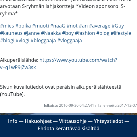
arvotaan S-ryhmän lahjakortteja *Videon sponsoroi S-
ryhmä*
#mies
#poika
#muoti
#naaG
#not
#an
#average
#Guy
#kauneus
#Janne
#Naakka
#boy
#fashion
#blog
#lifestyle
#blogi
#vlogi
#bloggaaja
#vloggaaja
Alkuperäislähde:
https://www.youtube.com/watch?
v=q1wP9jZw3sk
Sivun kuvailutiedot ovat peräisin alkuperäislähteestä
(YouTube).
Julkaistu 2016-09-30 04:27:41 / Tallennettu 2017-12-07
Info
―
Hakuohjeet
―
Viittausohje
―
Yhteystiedot
―
Ehdota kerättävää sisältöä