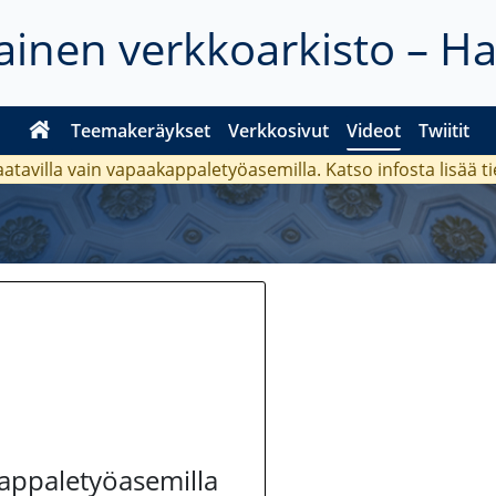
inen verkkoarkisto – H
Teemakeräykset
Verkkosivut
Videot
Twiitit
aatavilla vain vapaakappaletyöasemilla. Katso
infosta
lisää t
kappaletyöasemilla