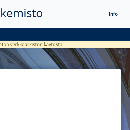
akemisto
Info
ietoa verkkoarkiston käytöstä.