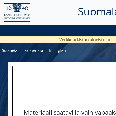
Suomala
Verkkoarkiston aineisto on s
Suomeksi
―
På svenska
―
In English
Materiaali saatavilla vain vapaa