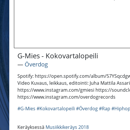
G-Mies - Kokovartalopeili
―
Överdog
Spotify: https://open.spotify.com/album/57YSqcdgwUU
Video Kuvaus, leikkaus, editointi: Juha Mattila Assa
https://www.instagram.com/gmiesi https://sound
https://www.instagram.com/overdogrecords
#G-Mies
#Kokovartalopeili
#Överdog
#Rap
#Hipho
Keräyksessä
Musiikkikeräys 2018