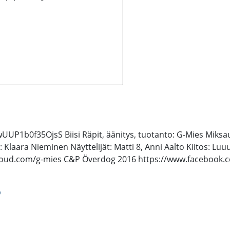
P1b0f35OjsS Biisi Räpit, äänitys, tuotanto: G-Mies Miksaus,
ri: Klaara Nieminen Näyttelijät: Matti 8, Anni Aalto Kiitos:
cloud.com/g-mies C&P Överdog 2016 https://www.facebook
p