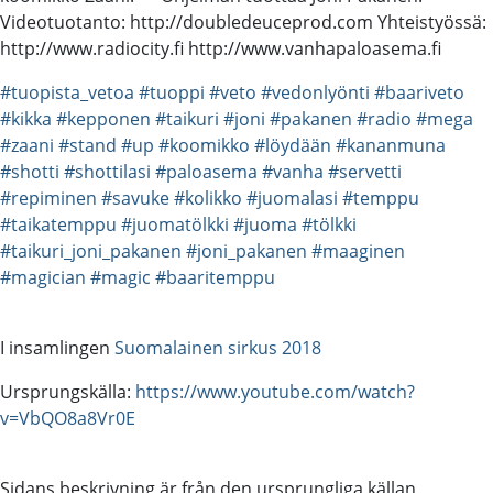
Videotuotanto: http://doubledeuceprod.com Yhteistyössä:
http://www.radiocity.fi http://www.vanhapaloasema.fi
#tuopista_vetoa
#tuoppi
#veto
#vedonlyönti
#baariveto
#kikka
#kepponen
#taikuri
#joni
#pakanen
#radio
#mega
#zaani
#stand
#up
#koomikko
#löydään
#kananmuna
#shotti
#shottilasi
#paloasema
#vanha
#servetti
#repiminen
#savuke
#kolikko
#juomalasi
#temppu
#taikatemppu
#juomatölkki
#juoma
#tölkki
#taikuri_joni_pakanen
#joni_pakanen
#maaginen
#magician
#magic
#baaritemppu
I insamlingen
Suomalainen sirkus 2018
Ursprungskälla:
https://www.youtube.com/watch?
v=VbQO8a8Vr0E
Sidans beskrivning är från den ursprungliga källan