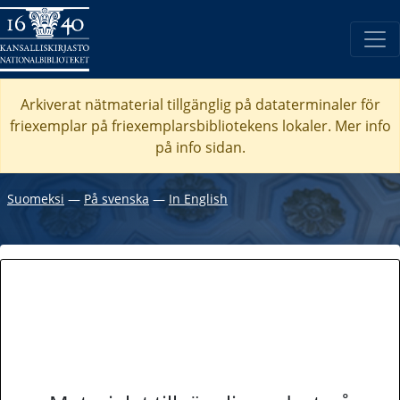
Arkiverat nätmaterial tillgänglig på dataterminaler för
friexemplar på friexemplarsbibliotekens lokaler. Mer info
på info sidan.
Suomeksi
―
På svenska
―
In English