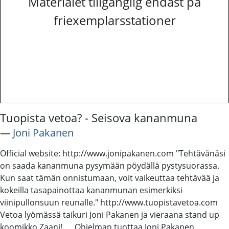
Materialet tillgänglig endast på
friexemplarsstationer
Tuopista vetoa? - Seisova kananmuna
―
Joni Pakanen
Official website: http://www.jonipakanen.com "Tehtävänäsi
on saada kananmuna pysymään pöydällä pystysuorassa.
Kun saat tämän onnistumaan, voit vaikeuttaa tehtävää ja
kokeilla tasapainottaa kananmunan esimerkiksi
viinipullonsuun reunalle." http://www.tuopistavetoa.com
Vetoa lyömässä taikuri Joni Pakanen ja vieraana stand up
koomikko Zaani! Ohjelman tuottaa Joni Pakanen.