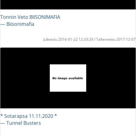
Tonnin Veto BIISONIMAFIA
― Biisonimafia
Julkaistu 2016-01-22 12:33:29 / Tallennettu 2017-12-07
* Sotarapsa 11.11.2020 *
― Tunnel Busters