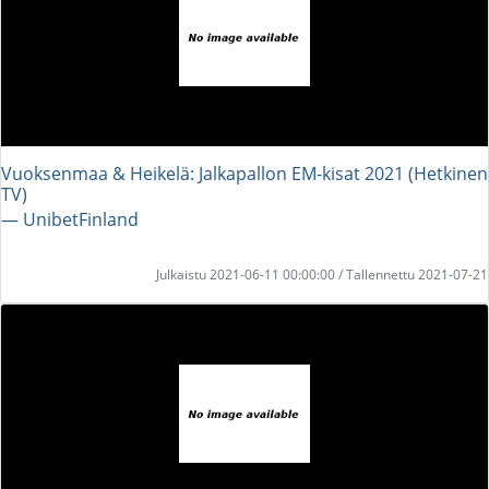
Vuoksenmaa & Heikelä: Jalkapallon EM-kisat 2021 (Hetkinen
TV)
― UnibetFinland
Julkaistu 2021-06-11 00:00:00 / Tallennettu 2021-07-21