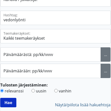
Hashtag:
Teemakeräykset:
Päivämäärästä: pp/kk/vvvv
...
Päivämäärään: pp/kk/vvvv
...
Tulosten järjestäminen:
relevanssi
uusin
vanhin
Näytä/piilota lisää hakuehtoja