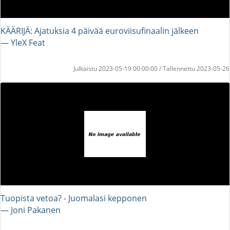
KÄÄRIJÄ: Ajatuksia 4 päivää euroviisufinaalin jälkeen
― YleX Feat
Julkaistu 2023-05-19 00:00:00 / Tallennettu 2023-05-26
Tuopista vetoa? - Juomalasi kepponen
― Joni Pakanen