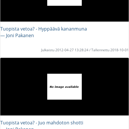
Tuopista vetoa? - Hyppäävä kananmuna
― Joni Pakanen
Julkaistu 2012-04-27 13:28:24 / Tallennettu 2018-10-01
Tuopista vetoa? - Juo mahdoton shotti