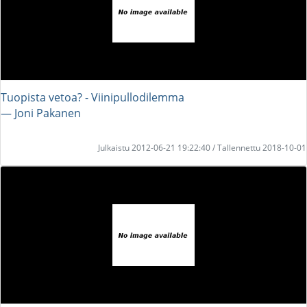
Tuopista vetoa? - Viinipullodilemma
― Joni Pakanen
Julkaistu 2012-06-21 19:22:40 / Tallennettu 2018-10-01