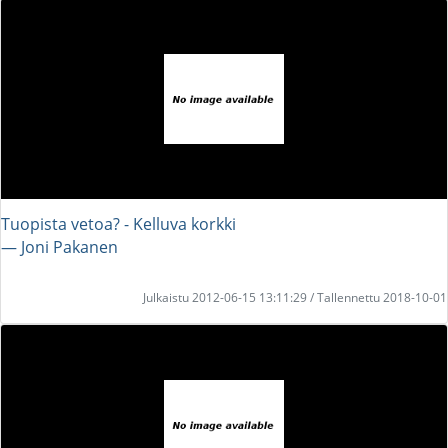
Tuopista vetoa? - Kelluva korkki
― Joni Pakanen
Julkaistu 2012-06-15 13:11:29 / Tallennettu 2018-10-01