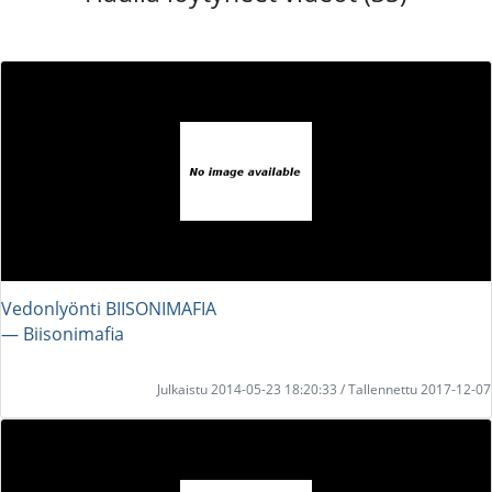
Vedonlyönti BIISONIMAFIA
― Biisonimafia
Julkaistu 2014-05-23 18:20:33 / Tallennettu 2017-12-07