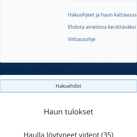
Hakuohjeet ja haun kattavuus
Ehdota aineistoa kerättäväksi
Viittausohje
Hakuehdot
Haun tulokset
Haulla löytyneet videot (35)