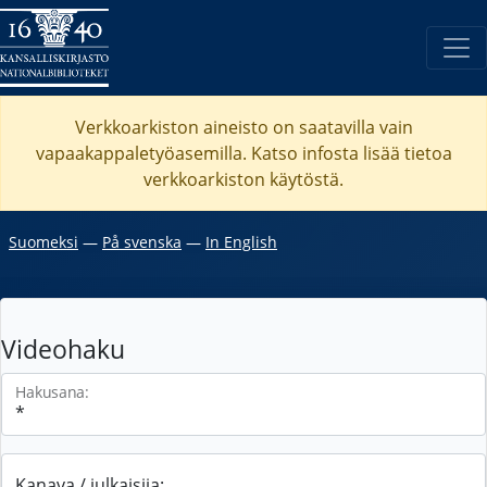
Verkkoarkiston aineisto on saatavilla vain
vapaakappaletyöasemilla. Katso
infosta
lisää tietoa
verkkoarkiston käytöstä.
Suomeksi
―
På svenska
―
In English
Videohaku
Hakusana:
Kanava / julkaisija: