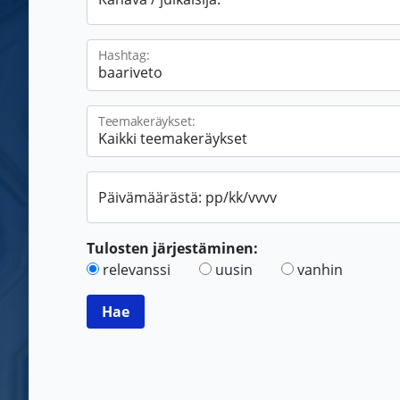
Hashtag:
Teemakeräykset:
Päivämäärästä: pp/kk/vvvv
Tulosten järjestäminen:
relevanssi
uusin
vanhin