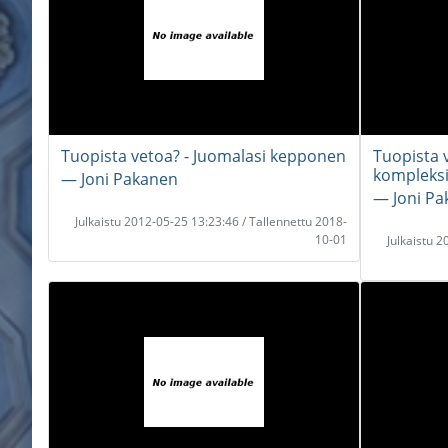
Tuopista vetoa? - Juomalasi kepponen
Tuopista 
kompleks
― Joni Pakanen
― Joni P
Julkaistu 2012-05-25 13:23:46 / Tallennettu 2018-
10-01
Julkaistu 