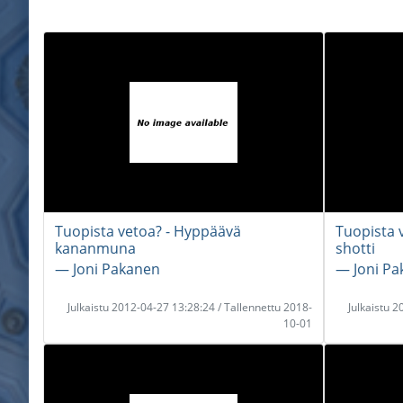
Tuopista vetoa? - Hyppäävä
Tuopista 
kananmuna
shotti
― Joni Pakanen
― Joni P
Julkaistu 2012-04-27 13:28:24 / Tallennettu 2018-
Julkaistu 
10-01