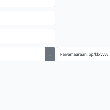
...
Päivämäärään: pp/kk/vvvv