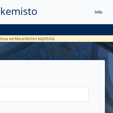
akemisto
Info
ietoa verkkoarkiston käytöstä.