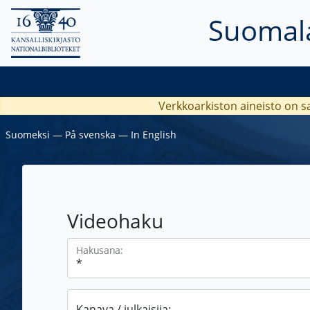
Suomala
Verkkoarkiston aineisto on s
Suomeksi
―
På svenska
―
In English
Videohaku
Hakusana:
Kanava / julkaisija: