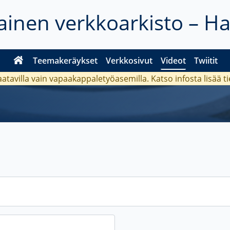
inen verkkoarkisto – H
Teemakeräykset
Verkkosivut
Videot
Twiitit
aatavilla vain vapaakappaletyöasemilla. Katso
infosta
lisää t