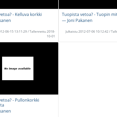
etoa? - Kelluva korkki
Tuopista vetoa? - Tuopin mi
akanen
― Joni Pakanen
2012-06-15 13:11:29 / Tallennettu 2018-
Julkaistu 2012-07-06 10:12:42 / Tal
10-01
etoa? - Pullonkorkki
sta
akanen