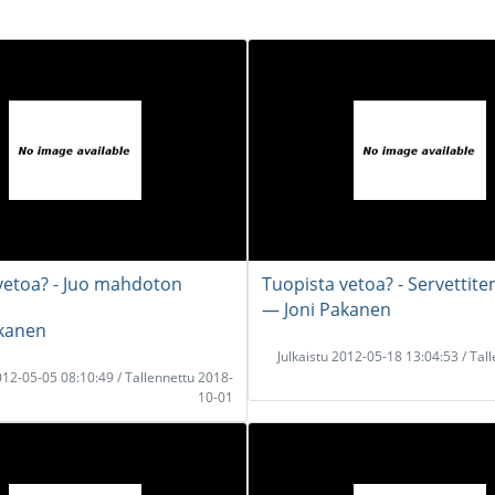
vetoa? - Juo mahdoton
Tuopista vetoa? - Servettit
― Joni Pakanen
akanen
Julkaistu 2012-05-18 13:04:53 / Tal
2012-05-05 08:10:49 / Tallennettu 2018-
10-01