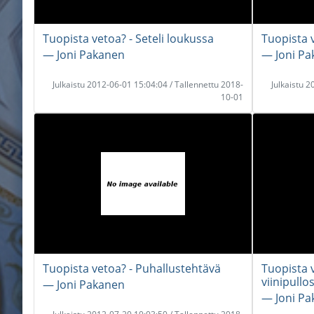
Tuopista vetoa? - Seteli loukussa
Tuopista v
― Joni Pakanen
― Joni P
Julkaistu 2012-06-01 15:04:04 / Tallennettu 2018-
Julkaistu 
10-01
Tuopista vetoa? - Puhallustehtävä
Tuopista v
viinipullo
― Joni Pakanen
― Joni P