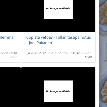
odilemma
Tuopista vetoa? - Tölkin tasapainotus
― Joni Pakanen
lennettu 2018-
Julkaistu 2012-06-29 10:20:18 / Tallennettu 2018-
10-01
10-01