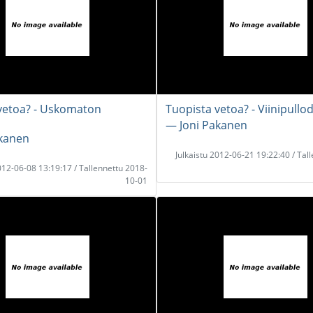
vetoa? - Uskomaton
Tuopista vetoa? - Viinipull
i
― Joni Pakanen
akanen
Julkaistu 2012-06-21 19:22:40 / Tal
2012-06-08 13:19:17 / Tallennettu 2018-
10-01