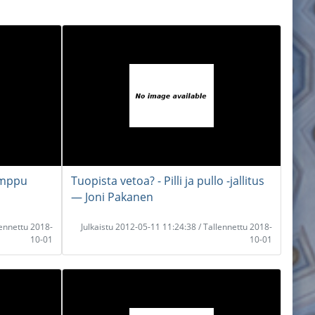
emppu
Tuopista vetoa? - Pilli ja pullo -jallitus
― Joni Pakanen
lennettu 2018-
Julkaistu 2012-05-11 11:24:38 / Tallennettu 2018-
10-01
10-01