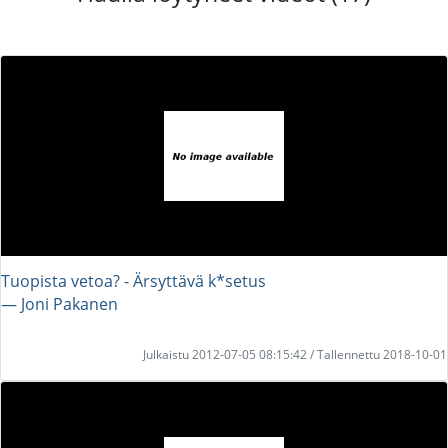
Tuopista vetoa? - Ärsyttävä k*setus
― Joni Pakanen
Julkaistu 2012-07-05 08:15:42 / Tallennettu 2018-10-01