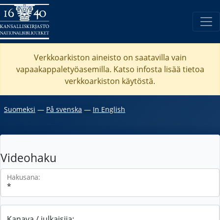
Verkkoarkiston aineisto on saatavilla vain
vapaakappaletyöasemilla. Katso
infosta
lisää tietoa
verkkoarkiston käytöstä.
Suomeksi
―
På svenska
―
In English
Videohaku
Hakusana:
Kanava / julkaisija: