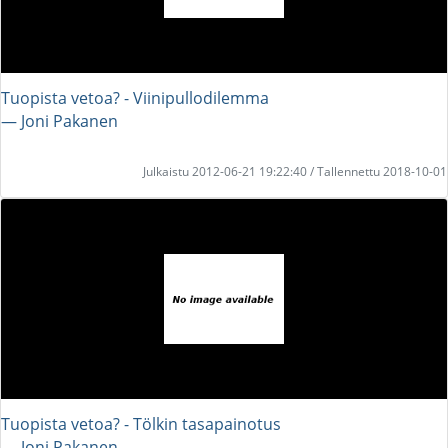
Tuopista vetoa? - Viinipullodilemma
― Joni Pakanen
Julkaistu 2012-06-21 19:22:40 / Tallennettu 2018-10-01
Tuopista vetoa? - Tölkin tasapainotus
― Joni Pakanen