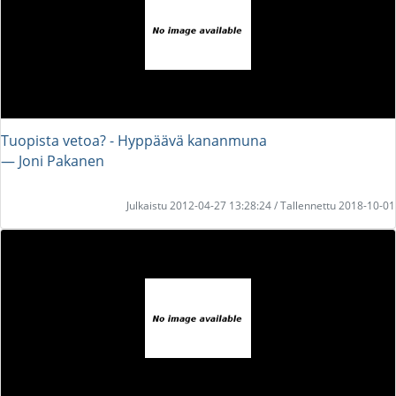
Tuopista vetoa? - Hyppäävä kananmuna
― Joni Pakanen
Julkaistu 2012-04-27 13:28:24 / Tallennettu 2018-10-01