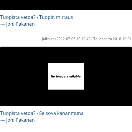
Tuopista vetoa? - Tuopin mittaus
― Joni Pakanen
Julkaistu 2012-07-06 10:12:42 / Tallennettu 2018-10-01
Tuopista vetoa? - Seisova kananmuna
― Joni Pakanen