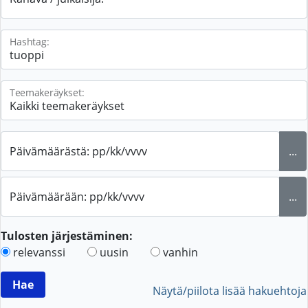
Hashtag:
Teemakeräykset:
Päivämäärästä: pp/kk/vvvv
...
Päivämäärään: pp/kk/vvvv
...
Tulosten järjestäminen:
relevanssi
uusin
vanhin
Näytä/piilota lisää hakuehtoja