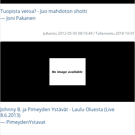
Tuopista vetoa? - Juo mahdoton shotti
― Joni Pakanen
Julkaistu 2012-05-05 08:10:49 / Tallennettu 2018-10-01
Johnny B. ja Pimeyden Ystävät - Laulu Oluesta (Live
8.6.2013)
― PimeydenYstavat