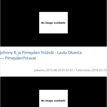
Johnny B. ja Pimeyden Ystävät - Laulu Oluesta
― PimeydenYstavat
Julkaistu 2015-08-29 01:47:01 / Tallennettu 2018-03-16