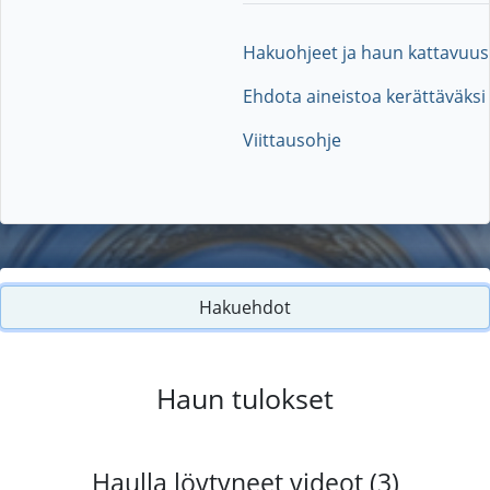
Hakuohjeet ja haun kattavuus
Ehdota aineistoa kerättäväksi
Viittausohje
Hakuehdot
Haun tulokset
Haulla löytyneet videot (3)