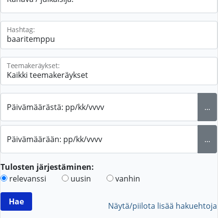
Hashtag:
Teemakeräykset:
Päivämäärästä: pp/kk/vvvv
...
Päivämäärään: pp/kk/vvvv
...
Tulosten järjestäminen:
relevanssi
uusin
vanhin
Näytä/piilota lisää hakuehtoja