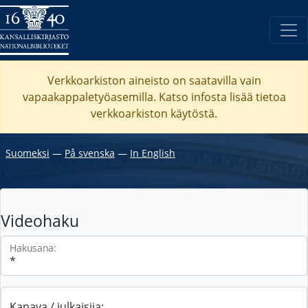
Verkkoarkiston aineisto on saatavilla vain
vapaakappaletyöasemilla. Katso
infosta
lisää tietoa
verkkoarkiston käytöstä.
Suomeksi
―
På svenska
―
In English
Videohaku
Hakusana:
Kanava / julkaisija: