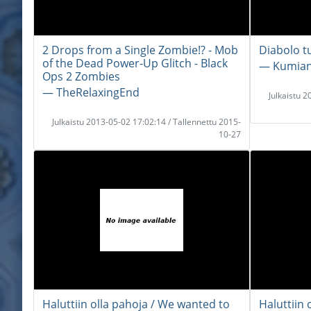
2 Drops from a Single Zombie!? - Mob
Diabolo tu
of the Dead Power-Up Glitch - Black
― Kumian
Ops 2 Zombies
― TheRelaxingEnd
Julkaistu 
Julkaistu 2013-05-02 17:02:14 / Tallennettu 2015-
10-27
Haluttiin olla pahoja / We wanted to
Haluttiin 