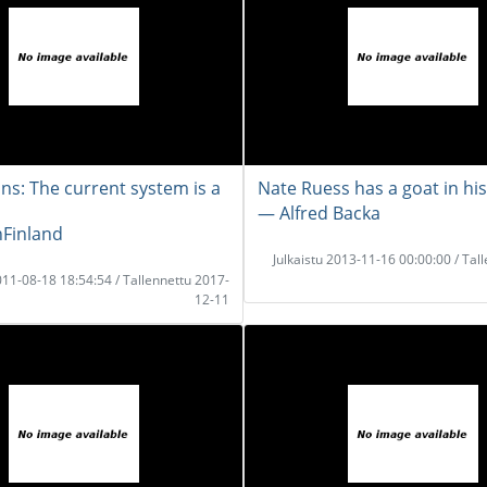
ins: The current system is a
Nate Ruess has a goat in his
― Alfred Backa
Finland
Julkaistu 2013-11-16 00:00:00 / Tal
2011-08-18 18:54:54 / Tallennettu 2017-
12-11