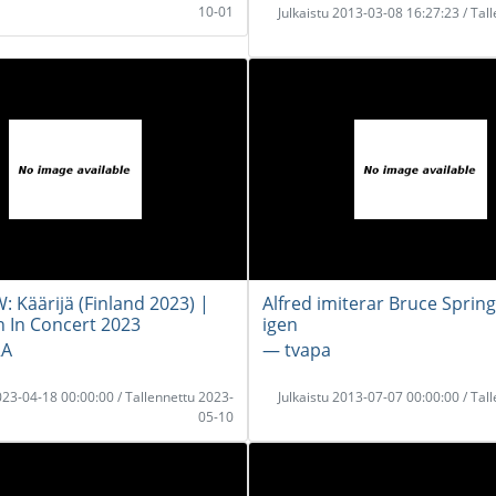
10-01
Julkaistu 2013-03-08 16:27:23 / Tal
: Käärijä (Finland 2023) |
Alfred imiterar Bruce Sprin
n In Concert 2023
igen
RA
― tvapa
2023-04-18 00:00:00 / Tallennettu 2023-
Julkaistu 2013-07-07 00:00:00 / Tal
05-10