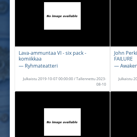
Lava-ammuntaa VI - six pack -
John Perk
komiikkaa
FAILURE
― Ryhmateatteri
― Awaken
Julkaistu 2019-10-07 00:00:00 / Tallennettu 2023-
Julkaistu 
08-10