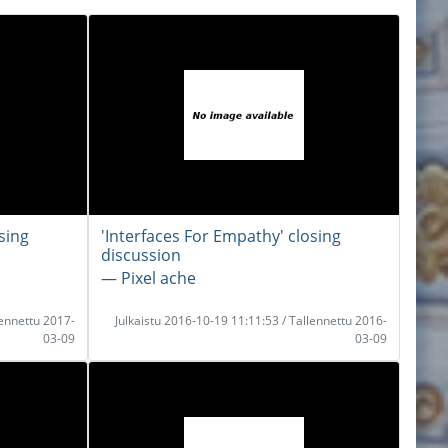
sing
'Interfaces For Empathy' closing
discussion
― Pixel ache
lennettu 2017-
Julkaistu 2016-10-19 11:11:53 / Tallennettu 2016-
03-09
03-09