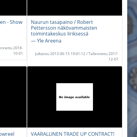
en - Show
Naurun tasapaino / Robert
Pettersson näkövammaisten
toimintakeskus Iiriksessä
― Yle Areena
lennettu 2018-
10-01
Julkaistu 2013-06-15 19:01:12 / Tallennettu 2017-
12-07
howreel
VAARALLINEN TRADE UP CONTRACT!