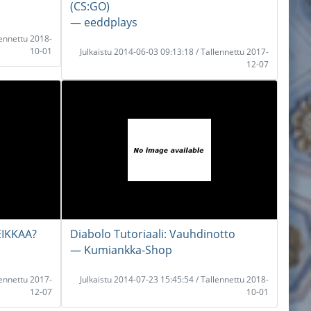
(CS:GO)
― eeddplays
lennettu 2018-
10-01
Julkaistu 2014-06-03 09:13:18 / Tallennettu 2017-
12-07
EIKKAA?
Diabolo Tutoriaali: Vauhdinotto
― Kumiankka-Shop
lennettu 2017-
Julkaistu 2014-07-23 15:45:54 / Tallennettu 2018-
12-07
10-01