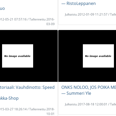
― RistoLeppanen
suo
Julkaistu 2012-01-09 11:21:57 / Tal
2012-05-21 07:57:16 / Tallennettu 2016-
03-09
toriaali: Vauhdinotto: Speed
ONKS NOLOO, JOS POIKA M
― Summeri Yle
kka-Shop
Julkaistu 2017-08-18 12:00:01 / Tal
2015-03-27 18:26:14 / Tallennettu 2018-
10-01