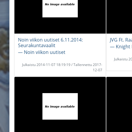
Noin viikon uutiset 6.11.2014:
JVG Ft. R
Seurakuntavaalit
― Knight 
― Noin viikon uutiset
Julkaistu 
Julkaistu 2014-11-07 18:19:19 / Tallennettu 2017-
12-07