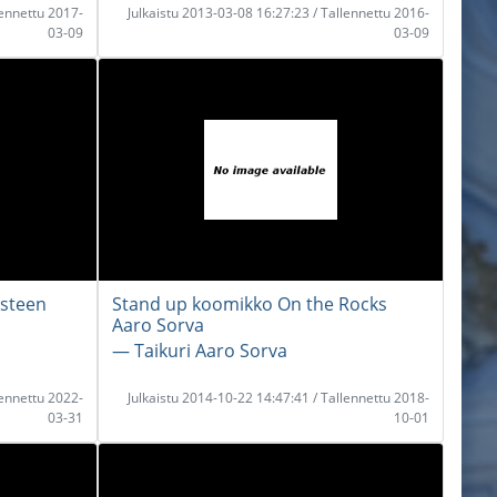
lennettu 2017-
Julkaistu 2013-03-08 16:27:23 / Tallennettu 2016-
03-09
03-09
gsteen
Stand up koomikko On the Rocks
Aaro Sorva
― Taikuri Aaro Sorva
lennettu 2022-
Julkaistu 2014-10-22 14:47:41 / Tallennettu 2018-
03-31
10-01