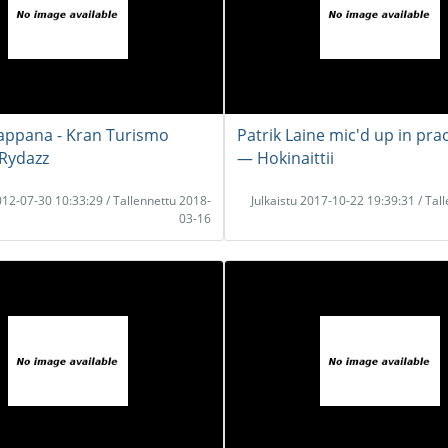
aappana - Kran Turismo
Patrik Laine mic'd up in prac
Rydazz
― Hokinaittii
2012-07-30 10:33:29 / Tallennettu 2018-
Julkaistu 2017-10-22 19:39:31 / Tal
03-16