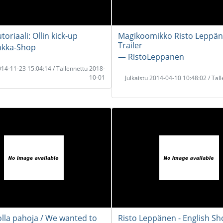
toriaali: Ollin kick-up
Magikoomikko Risto Leppän
Trailer
kka-Shop
― RistoLeppanen
2014-11-23 15:04:14 / Tallennettu 2018-
10-01
Julkaistu 2014-04-10 10:48:02 / Tal
olla pahoja / We wanted to
Risto Leppänen - English S