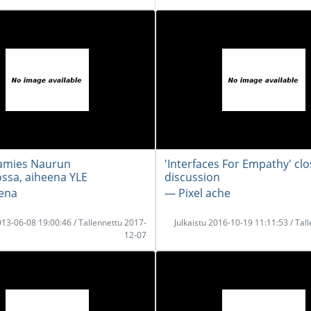
amies Naurun
'Interfaces For Empathy' clo
ssa, aiheena YLE
discussion
ena
― Pixel ache
2013-06-08 19:00:46 / Tallennettu 2017-
Julkaistu 2016-10-19 11:11:53 / Tal
12-07