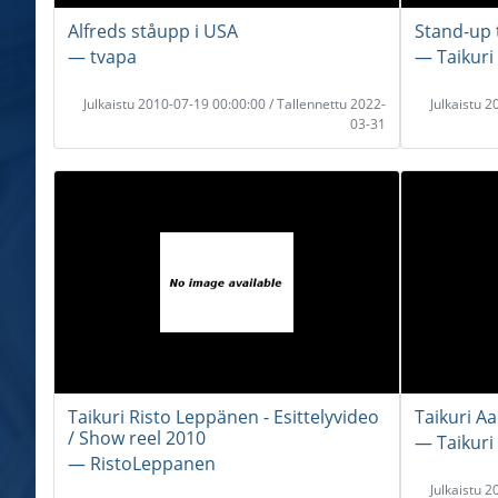
Alfreds ståupp i USA
Stand-up 
― tvapa
― Taikuri
Julkaistu 2010-07-19 00:00:00 / Tallennettu 2022-
Julkaistu 
03-31
Taikuri Risto Leppänen - Esittelyvideo
Taikuri A
/ Show reel 2010
― Taikuri
― RistoLeppanen
Julkaistu 