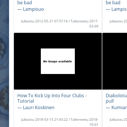
be bad
be bad
― Lampisuo
― Lampi
Julkaistu 2012-05-21 07:57:16 / Tallennettu 2017-
Julkaistu 
03-09
How To Kick Up Into Four Clubs -
Diabolotu
Tutorial
pull
― Lauri Koskinen
― Kumian
Julkaistu 2018-03-15 21:43:22 / Tallennettu 2018-
Julkaistu 
10-01