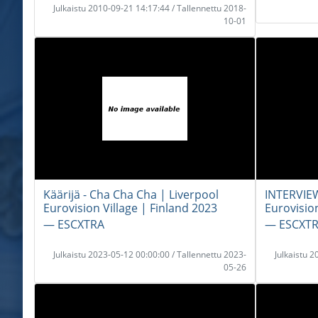
Julkaistu 2010-09-21 14:17:44 / Tallennettu 2018-
10-01
Käärijä - Cha Cha Cha | Liverpool
INTERVIEW
Eurovision Village | Finland 2023
Eurovisio
― ESCXTRA
― ESCXT
Julkaistu 2023-05-12 00:00:00 / Tallennettu 2023-
Julkaistu 
05-26