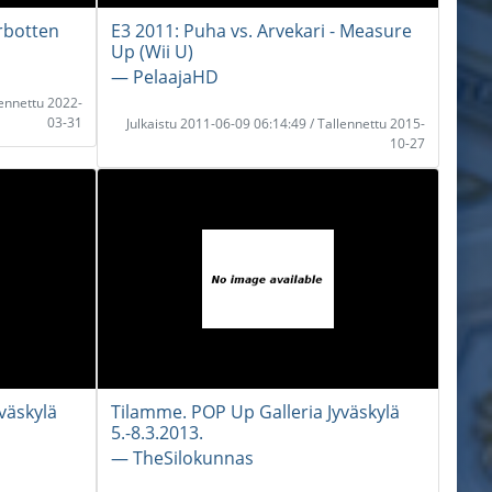
erbotten
E3 2011: Puha vs. Arvekari - Measure
Up (Wii U)
― PelaajaHD
lennettu 2022-
03-31
Julkaistu 2011-06-09 06:14:49 / Tallennettu 2015-
10-27
väskylä
Tilamme. POP Up Galleria Jyväskylä
5.-8.3.2013.
― TheSilokunnas