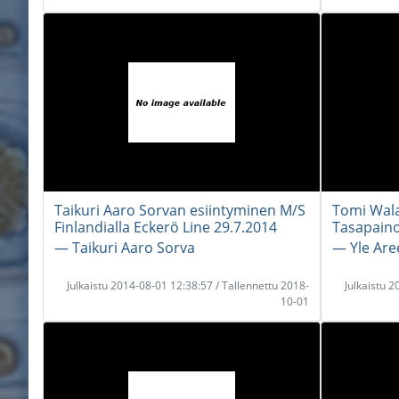
Taikuri Aaro Sorvan esiintyminen M/S
Tomi Wal
Finlandialla Eckerö Line 29.7.2014
Tasapaino
― Taikuri Aaro Sorva
― Yle Are
Julkaistu 2014-08-01 12:38:57 / Tallennettu 2018-
Julkaistu 
10-01