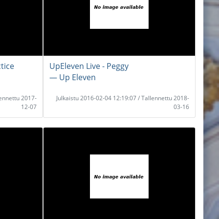
tice
UpEleven Live - Peggy
― Up Eleven
lennettu 2017-
Julkaistu 2016-02-04 12:19:07 / Tallennettu 2018-
12-07
03-16