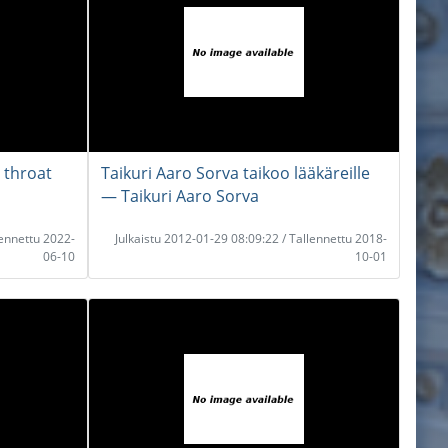
 throat
Taikuri Aaro Sorva taikoo lääkäreille
― Taikuri Aaro Sorva
lennettu 2022-
Julkaistu 2012-01-29 08:09:22 / Tallennettu 2018-
06-10
10-01