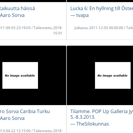
taikuutta häissä
Lucka 6: En hyllning till Öst
 Aaro Sorva
― tvapa
2011-09-03 23:19:03 / Tallennettu 2018-
Julkaistu 2011-12-05 00:00:00 / Tal
10-01
aro Sorva Caribia Turku
Tilamme. POP Up Galleria Jy
5.-8.3.2013.
 Aaro Sorva
― TheSilokunnas
2013-04-22 12:15:00 / Tallennettu 2018-