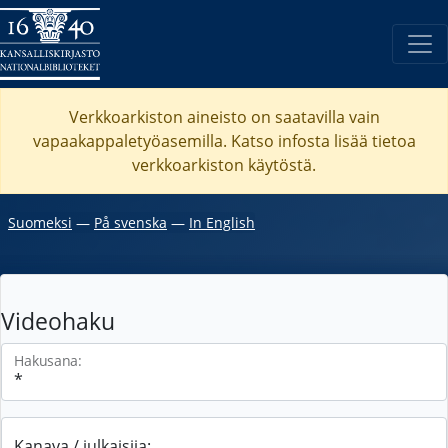
Verkkoarkiston aineisto on saatavilla vain
vapaakappaletyöasemilla. Katso
infosta
lisää tietoa
verkkoarkiston käytöstä.
Suomeksi
―
På svenska
―
In English
Videohaku
Hakusana:
Kanava / julkaisija: