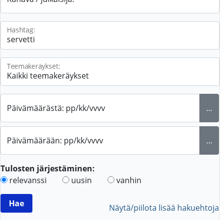
Hashtag:
Teemakeräykset:
Päivämäärästä: pp/kk/vvvv
...
Päivämäärään: pp/kk/vvvv
...
Tulosten järjestäminen:
relevanssi
uusin
vanhin
Näytä/piilota lisää hakuehtoja