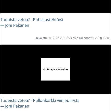
Tuopista vetoa? - Puhallustehtävä
― Joni Pakanen
Julkaistu 2012-07-20 10:03:50 / Tallennettu 2018-10-01
Tuopista vetoa? - Pullonkorkki viinipullosta
― Joni Pakanen